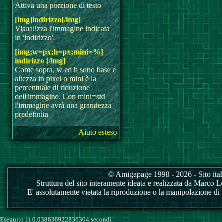
Attiva una porzione di testo
[img]indirizzo[/img]
Visualizza l'immagine indicata
in 'indirizzo'.
[img;w=px;h=px;mini=%]
indirizzo [/img]
Come sopra, w ed h sono base e
altezza in pixel o mini è la
percentuale di riduzione
dell'immagine. Con mini=std
l'immagine avrà una grandezza
predefinita
Aiuto esteso
© Amigapage 1998 - 2026 - Sito itali
Struttura del sito interamente ideata e realizzata da Marco Love
E' assolutamente vietata la riproduzione o la manipolazione di tu
Eseguito in 0.038636922836304 secondi