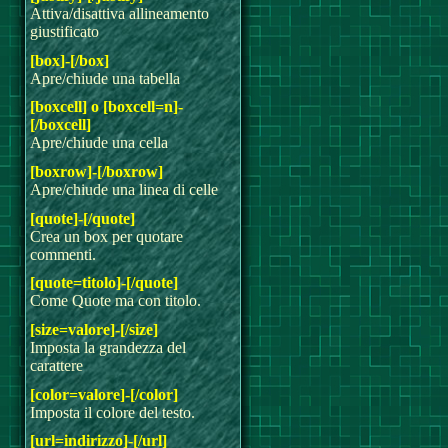
Attiva/disattiva allineamento
giustificato
[box]-[/box]
Apre/chiude una tabella
[boxcell] o [boxcell=n]-
[/boxcell]
Apre/chiude una cella
[boxrow]-[/boxrow]
Apre/chiude una linea di celle
[quote]-[/quote]
Crea un box per quotare
commenti.
[quote=titolo]-[/quote]
Come Quote ma con titolo.
[size=valore]-[/size]
Imposta la grandezza del
carattere
[color=valore]-[/color]
Imposta il colore del testo.
[url=indirizzo]-[/url]