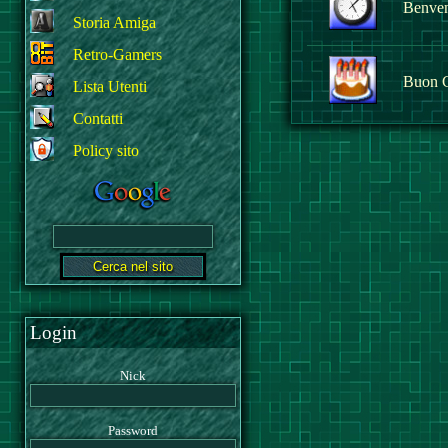
Benvenu
Storia Amiga
Retro-Gamers
Buon 
Lista Utenti
Contatti
Policy sito
Login
Nick
Password