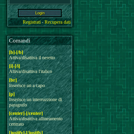
Registrati
-
Recupera dati
Comandi
[b]-[/b]
Attiva/disattiva il neretto
[i]-[/i]
Attiva/disattiva l'italico
[br]
Inserisce un a capo
[p]
Inserisce un interruzzione di
paragrafo
[center]-[/center]
Attiva/disattiva allineamento
centrato
[justify]-[/justify]