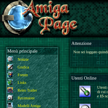
Attenzione
Menù principale
Non sei loggato quindi
Notizie
Grafica
Forum
Utenti Online
Links
Utenti r
Retro Trailer
di cui 
e
15
no
Recensioni
Modelli Amiga