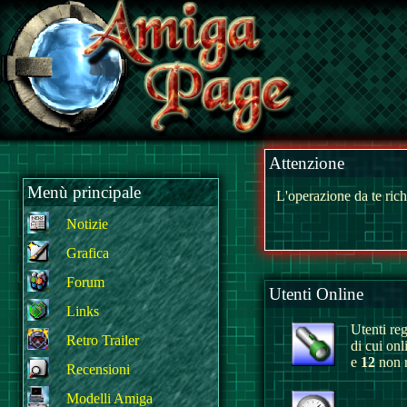
Attenzione
Menù principale
L'operazione da te rich
Notizie
Grafica
Forum
Utenti Online
Links
Utenti regi
Retro Trailer
di cui onl
e
12
non r
Recensioni
Modelli Amiga