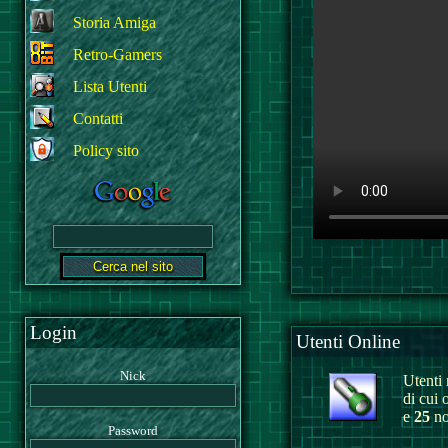
Storia Amiga
Retro-Gamers
Lista Utenti
Contatti
Policy sito
Login
Utenti Online
Nick
Utenti r
di cui 
e
25
no
Password