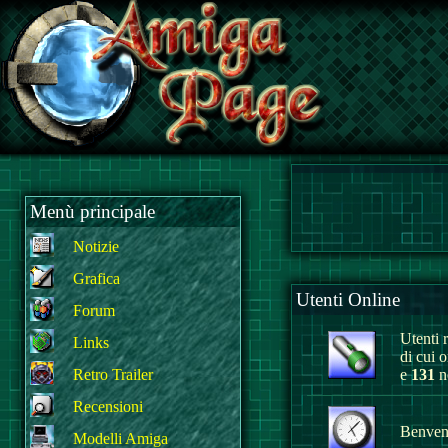
Menù principale
Notizie
Grafica
Utenti Online
Forum
Utenti r
Links
di cui 
Retro Trailer
e
131
no
Recensioni
Benvenu
Modelli Amiga