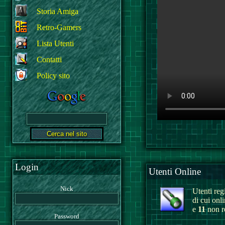
Storia Amiga
Retro-Gamers
Lista Utenti
Contatti
Policy sito
Login
Utenti Online
Nick
Utenti regi
di cui onl
e
11
non re
Password