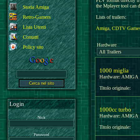
FLV format directly fr
the Mplayer tool can d
Storia Amiga
Retro-Gamers
Lists of trailers:
Lista Utenti
Amiga
,
CDTV Game
Contatti
Hardware
Policy sito
1000 miglia
Hardware:
AMIG
Titolo originale:
Login
1000cc turbo
Hardware:
AMIG
Nick
Titolo originale:
Password