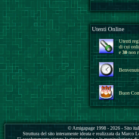
Utenti Online
Utenti regi
di cui onl
e
30
non re
Benvenuto 
Buon Com
© Amigapage 1998 - 2026 - Sito itali
Struttura del sito interamente ideata e realizzata da Marco Love