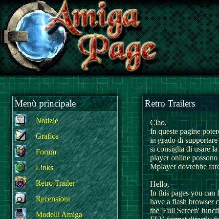
Menù principale
Retro Trailers
Notizie
Ciao,
In queste pagine poter
Grafica
in grado di supportare
si consiglia di usare l
Forum
player online possono 
Mplayer dovrebbe fare 
Links
Retro Trailer
Hello,
In this pages you can 
Recensioni
have a flash browser c
the 'Full Screen' funct
Modelli Amiga