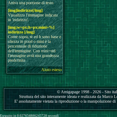
Attiva una porzione di testo
[img]indirizzo[/img]
Visualizza l'immagine indicata
in 'indirizzo'.
[img;w=px;h=px;mini=%]
indirizzo [/img]
Come sopra, w ed h sono base e
altezza in pixel o mini è la
percentuale di riduzione
dell'immagine. Con mini=std
l'immagine avrà una grandezza
predefinita
Aiuto esteso
© Amigapage 1998 - 2026 - Sito itali
Struttura del sito interamente ideata e realizzata da Marco Love
E' assolutamente vietata la riproduzione o la manipolazione di tu
Eseguito in 0.027654886245728 secondi