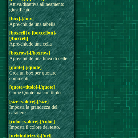
Attiva/disattiva allineamento
giustificato
[box]-[/box]
Apre/chiude una tabella
[boxcell] o [boxcell=n]-
[/boxcell]
Apre/chiude una cella
[boxrow]-[/boxrow]
Apre/chiude una linea di celle
[quote]-[/quote]
Crea un box per quotare
commenti.
[quote=titolo]-[/quote]
Come Quote ma con titolo.
[size=valore]-[/size]
Imposta la grandezza del
carattere
[color=valore]-[/color]
Imposta il colore del testo.
[url=indirizzo]-[/url]