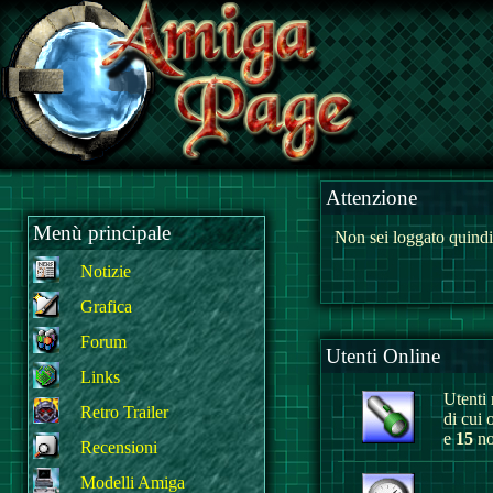
Attenzione
Menù principale
Non sei loggato quindi
Notizie
Grafica
Forum
Utenti Online
Links
Utenti r
Retro Trailer
di cui 
e
15
no
Recensioni
Modelli Amiga