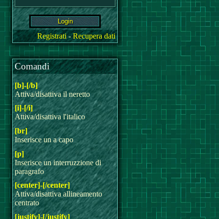
Registrati
-
Recupera dati
Comandi
[b]-[/b]
Attiva/disattiva il neretto
[i]-[/i]
Attiva/disattiva l'italico
[br]
Inserisce un a capo
[p]
Inserisce un interruzzione di
paragrafo
[center]-[/center]
Attiva/disattiva allineamento
centrato
[justify]-[/justify]