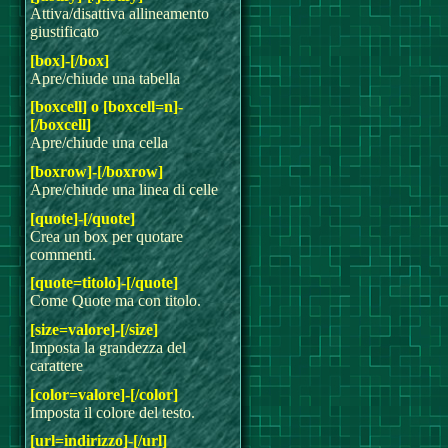
Attiva/disattiva allineamento
giustificato
[box]-[/box]
Apre/chiude una tabella
[boxcell] o [boxcell=n]-
[/boxcell]
Apre/chiude una cella
[boxrow]-[/boxrow]
Apre/chiude una linea di celle
[quote]-[/quote]
Crea un box per quotare
commenti.
[quote=titolo]-[/quote]
Come Quote ma con titolo.
[size=valore]-[/size]
Imposta la grandezza del
carattere
[color=valore]-[/color]
Imposta il colore del testo.
[url=indirizzo]-[/url]