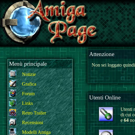
Attenzione
Menù principale
Non sei loggato quindi
Notizie
Grafica
Forum
Utenti Online
Links
Utenti r
Retro Trailer
di cui 
e
64
non
Recensioni
Modelli Amiga