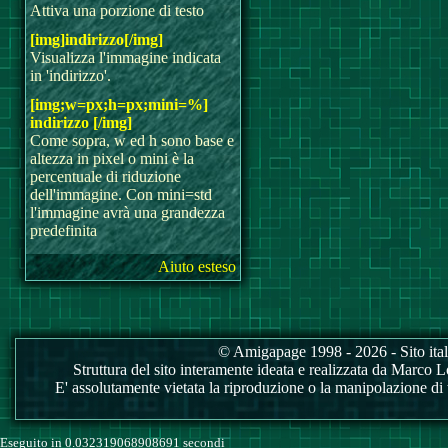
Attiva una porzione di testo
[img]indirizzo[/img]
Visualizza l'immagine indicata
in 'indirizzo'.
[img;w=px;h=px;mini=%]
indirizzo [/img]
Come sopra, w ed h sono base e
altezza in pixel o mini è la
percentuale di riduzione
dell'immagine. Con mini=std
l'immagine avrà una grandezza
predefinita
Aiuto esteso
© Amigapage 1998 - 2026 - Sito itali
Struttura del sito interamente ideata e realizzata da Marco Love
E' assolutamente vietata la riproduzione o la manipolazione di tu
Eseguito in 0.032319068908691 secondi