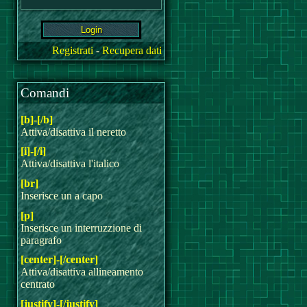
Registrati
-
Recupera dati
Comandi
[b]-[/b]
Attiva/disattiva il neretto
[i]-[/i]
Attiva/disattiva l'italico
[br]
Inserisce un a capo
[p]
Inserisce un interruzzione di
paragrafo
[center]-[/center]
Attiva/disattiva allineamento
centrato
[justify]-[/justify]