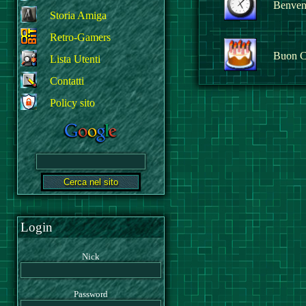
Benvenu
Storia Amiga
Retro-Gamers
Buon C
Lista Utenti
Contatti
Policy sito
Login
Nick
Password