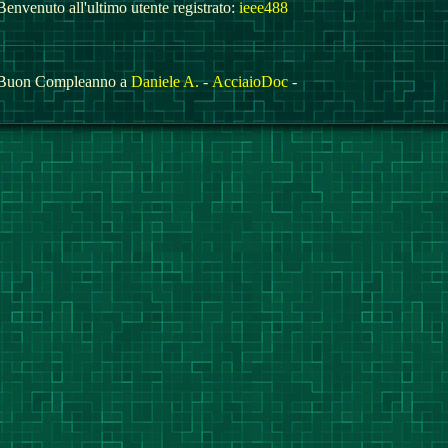
Benvenuto all'ultimo utente registrato:
ieee488
Buon Compleanno a
Daniele A.
-
AcciaioDoc
-