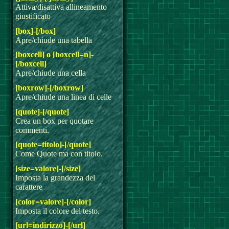
Attiva/disattiva allineamento
giustificato
[box]-[/box]
Apre/chiude una tabella
[boxcell] o [boxcell=n]-
[/boxcell]
Apre/chiude una cella
[boxrow]-[/boxrow]
Apre/chiude una linea di celle
[quote]-[/quote]
Crea un box per quotare
commenti.
[quote=titolo]-[/quote]
Come Quote ma con titolo.
[size=valore]-[/size]
Imposta la grandezza del
carattere
[color=valore]-[/color]
Imposta il colore del testo.
[url=indirizzo]-[/url]