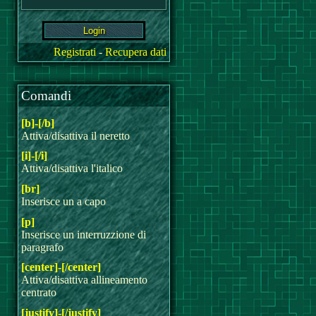
Registrati
-
Recupera dati
Comandi
[b]-[/b]
Attiva/disattiva il neretto
[i]-[/i]
Attiva/disattiva l'italico
[br]
Inserisce un a capo
[p]
Inserisce un interruzzione di
paragrafo
[center]-[/center]
Attiva/disattiva allineamento
centrato
[justify]-[/justify]