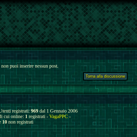
 non puoi inserire nessun post.
Utenti registrati:
969
dal 1 Gennaio 2006
di cui online:
1
registrati -
VagaPPC
-
e
10
non registrati