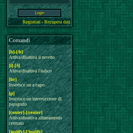
Registrati
-
Recupera dati
Comandi
[b]-[/b]
Attiva/disattiva il neretto
[i]-[/i]
Attiva/disattiva l'italico
[br]
Inserisce un a capo
[p]
Inserisce un interruzzione di
paragrafo
[center]-[/center]
Attiva/disattiva allineamento
centrato
[justify]-[/justify]