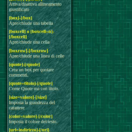
Attiva/disattiva allineamento
giustificato
[box]-[/box]
Apre/chiude una tabella
[boxcell] o [boxcell=n]-
[/boxcell]
Apre/chiude una cella
[boxrow]-[/boxrow]
Apre/chiude una linea di celle
[quote]-[/quote]
Crea un box per quotare
commenti.
[quote=titolo]-[/quote]
Come Quote ma con titolo.
[size=valore]-[/size]
Imposta la grandezza del
carattere
[color=valore]-[/color]
Imposta il colore del testo.
[url=indirizzo]-[/url]