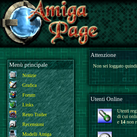
Attenzione
Menù principale
Non sei loggato quindi
Notizie
Grafica
Forum
Utenti Online
Links
Utenti regi
Retro Trailer
di cui onl
e
14
non re
Recensioni
Modelli Amiga