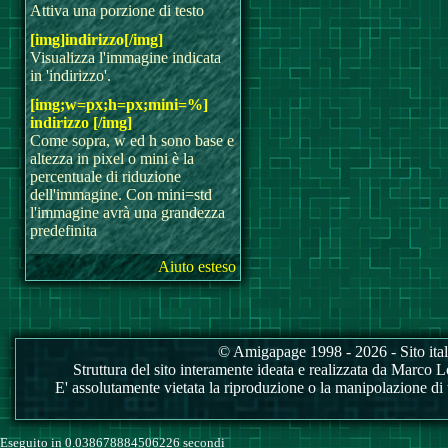
Attiva una porzione di testo
[img]indirizzo[/img]
Visualizza l'immagine indicata
in 'indirizzo'.
[img;w=px;h=px;mini=%]
indirizzo [/img]
Come sopra, w ed h sono base e
altezza in pixel o mini è la
percentuale di riduzione
dell'immagine. Con mini=std
l'immagine avrà una grandezza
predefinita
Aiuto esteso
© Amigapage 1998 - 2026 - Sito itali
Struttura del sito interamente ideata e realizzata da Marco Love
E' assolutamente vietata la riproduzione o la manipolazione di tu
Eseguito in 0.038678884506226 secondi