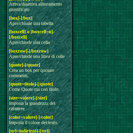
Attiva/disattiva allineamento
giustificato
[box]-[/box]
Apre/chiude una tabella
[boxcell] o [boxcell=n]-
[/boxcell]
Apre/chiude una cella
[boxrow]-[/boxrow]
Apre/chiude una linea di celle
[quote]-[/quote]
Crea un box per quotare
commenti.
[quote=titolo]-[/quote]
Come Quote ma con titolo.
[size=valore]-[/size]
Imposta la grandezza del
carattere
[color=valore]-[/color]
Imposta il colore del testo.
[url=indirizzo]-[/url]