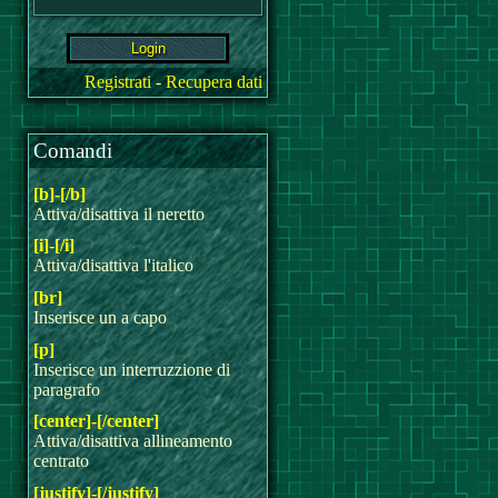
Registrati
-
Recupera dati
Comandi
[b]-[/b]
Attiva/disattiva il neretto
[i]-[/i]
Attiva/disattiva l'italico
[br]
Inserisce un a capo
[p]
Inserisce un interruzzione di
paragrafo
[center]-[/center]
Attiva/disattiva allineamento
centrato
[justify]-[/justify]