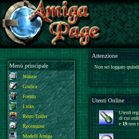
Attenzione
Menù principale
Non sei loggato quindi
Notizie
Grafica
Forum
Utenti Online
Links
Utenti regi
Retro Trailer
di cui onl
e
19
non re
Recensioni
Modelli Amiga