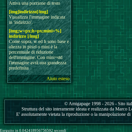
Attiva una porzione di testo
[img]indirizzo[/img]
Visualizza l'immagine indicata
in 'indirizzo'.
[img;w=px;h=px;mini=%]
indirizzo [/img]
Come sopra, w ed h sono base e
altezza in pixel o mini è la
percentuale di riduzione
dell'immagine. Con mini=std
l'immagine avrà una grandezza
predefinita
Aiuto esteso
© Amigapage 1998 - 2026 - Sito itali
Struttura del sito interamente ideata e realizzata da Marco Love
E' assolutamente vietata la riproduzione o la manipolazione di tu
Eseguito in 0.042418956756592 secondi