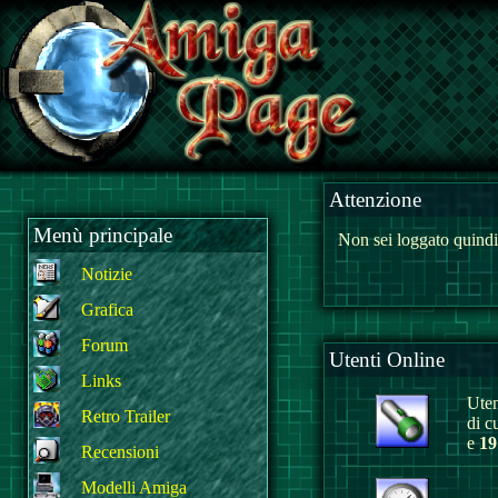
Attenzione
Menù principale
Non sei loggato quindi
Notizie
Grafica
Forum
Utenti Online
Links
Uten
Retro Trailer
di c
e
19
Recensioni
Modelli Amiga