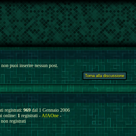
 non puoi inserire nessun post.
ti registrati:
969
dal 1 Gennaio 2006
ui online:
1
registrati -
AfAOne
-
non registrati