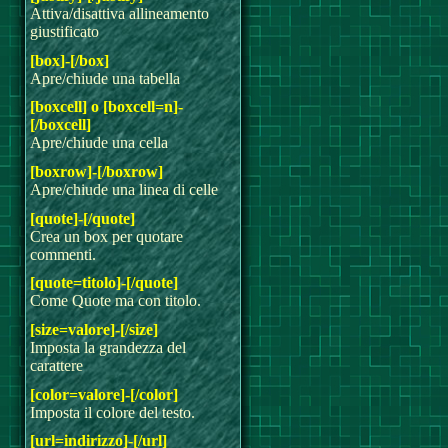
Attiva/disattiva allineamento
giustificato
[box]-[/box]
Apre/chiude una tabella
[boxcell] o [boxcell=n]-
[/boxcell]
Apre/chiude una cella
[boxrow]-[/boxrow]
Apre/chiude una linea di celle
[quote]-[/quote]
Crea un box per quotare
commenti.
[quote=titolo]-[/quote]
Come Quote ma con titolo.
[size=valore]-[/size]
Imposta la grandezza del
carattere
[color=valore]-[/color]
Imposta il colore del testo.
[url=indirizzo]-[/url]