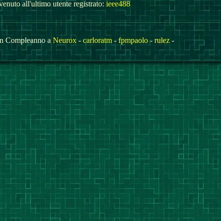
enuto all'ultimo utente registrato:
ieee488
n Compleanno a
Neurox
-
carloratm
-
fpmpaolo
-
rulez
-