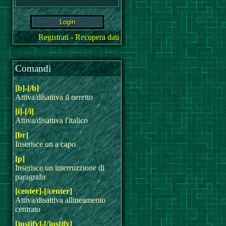
Registrati
-
Recupera dati
Comandi
[b]-[/b]
Attiva/disattiva il neretto
[i]-[/i]
Attiva/disattiva l'italico
[br]
Inserisce un a capo
[p]
Inserisce un interruzzione di
paragrafo
[center]-[/center]
Attiva/disattiva allineamento
centrato
[justify]-[/justify]