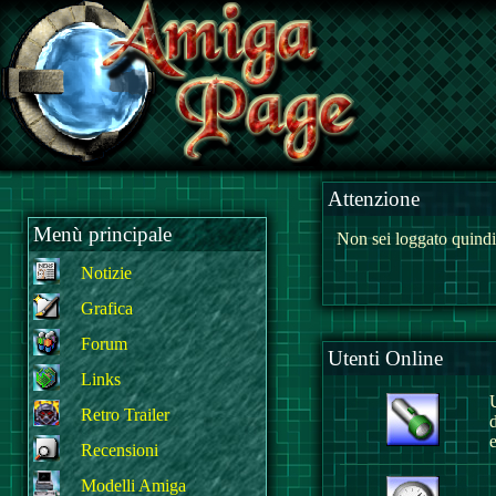
Attenzione
Menù principale
Non sei loggato quindi
Notizie
Grafica
Forum
Utenti Online
Links
U
Retro Trailer
Recensioni
Modelli Amiga