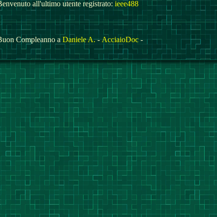
Benvenuto all'ultimo utente registrato:
ieee488
Buon Compleanno a
Daniele A.
-
AcciaioDoc
-