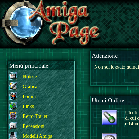
Attenzione
Menù principale
Non sei loggato quindi
Notizie
Grafica
Forum
Utenti Online
Links
Utenti r
Retro Trailer
di cui 
e
14
no
Recensioni
Modelli Amiga