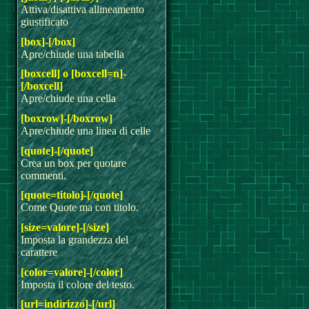
Attiva/disattiva allineamento
giustificato
[box]-[/box]
Apre/chiude una tabella
[boxcell] o [boxcell=n]-
[/boxcell]
Apre/chiude una cella
[boxrow]-[/boxrow]
Apre/chiude una linea di celle
[quote]-[/quote]
Crea un box per quotare
commenti.
[quote=titolo]-[/quote]
Come Quote ma con titolo.
[size=valore]-[/size]
Imposta la grandezza del
carattere
[color=valore]-[/color]
Imposta il colore del testo.
[url=indirizzo]-[/url]