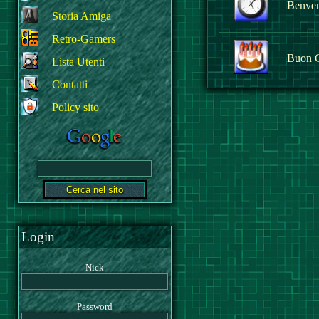
Benvenu
Storia Amiga
Retro-Gamers
Buon 
Lista Utenti
Contatti
Policy sito
Login
Nick
Password