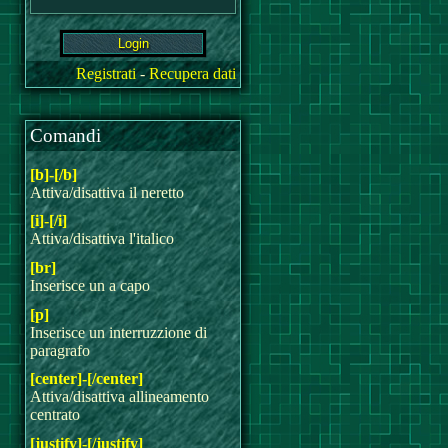
Registrati
-
Recupera dati
Comandi
[b]-[/b]
Attiva/disattiva il neretto
[i]-[/i]
Attiva/disattiva l'italico
[br]
Inserisce un a capo
[p]
Inserisce un interruzzione di
paragrafo
[center]-[/center]
Attiva/disattiva allineamento
centrato
[justify]-[/justify]