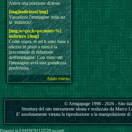
Attiva una porzione di testo
[img]indirizzo[/img]
Visualizza l'immagine indicata
in 'indirizzo'.
[img;w=px;h=px;mini=%]
indirizzo [/img]
Come sopra, w ed h sono base e
altezza in pixel o mini è la
percentuale di riduzione
dell'immagine. Con mini=std
l'immagine avrà una grandezza
predefinita
Aiuto esteso
© Amigapage 1998 - 2026 - Sito itali
Struttura del sito interamente ideata e realizzata da Marco Love
E' assolutamente vietata la riproduzione o la manipolazione di tu
Eseguito in 0.04958701133728 secondi