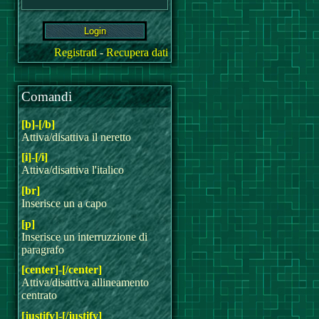
Registrati
-
Recupera dati
Comandi
[b]-[/b]
Attiva/disattiva il neretto
[i]-[/i]
Attiva/disattiva l'italico
[br]
Inserisce un a capo
[p]
Inserisce un interruzzione di
paragrafo
[center]-[/center]
Attiva/disattiva allineamento
centrato
[justify]-[/justify]