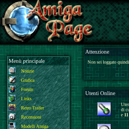
Attenzione
Menù principale
Non sei loggato quindi
Notizie
Grafica
Forum
Utenti Online
Links
Uten
Retro Trailer
di c
e
11
Recensioni
Modelli Amiga