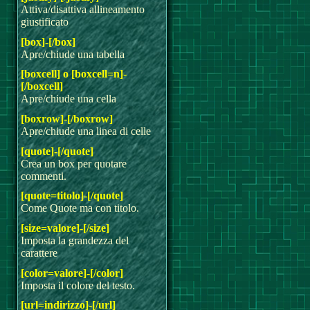
Attiva/disattiva allineamento
giustificato
[box]-[/box]
Apre/chiude una tabella
[boxcell] o [boxcell=n]-
[/boxcell]
Apre/chiude una cella
[boxrow]-[/boxrow]
Apre/chiude una linea di celle
[quote]-[/quote]
Crea un box per quotare
commenti.
[quote=titolo]-[/quote]
Come Quote ma con titolo.
[size=valore]-[/size]
Imposta la grandezza del
carattere
[color=valore]-[/color]
Imposta il colore del testo.
[url=indirizzo]-[/url]