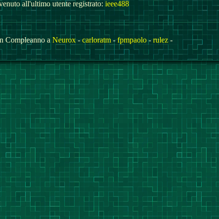
enuto all'ultimo utente registrato:
ieee488
n Compleanno a
Neurox
-
carloratm
-
fpmpaolo
-
rulez
-