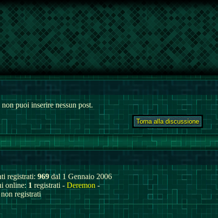
 non puoi inserire nessun post.
ti registrati:
969
dal 1 Gennaio 2006
ui online:
1
registrati -
Deremon
-
non registrati