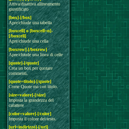
Attiva/disattiva allineamento
giustificato
[box]-[/box]
Apre/chiude una tabella
[boxcell] o [boxcell=n]-
[/boxcell]
Apre/chiude una cella
[boxrow]-[/boxrow]
Apre/chiude una linea di celle
[quote]-[/quote]
Crea un box per quotare
commenti.
[quote=titolo]-[/quote]
Come Quote ma con titolo.
[size=valore]-[/size]
Imposta la grandezza del
carattere
[color=valore]-[/color]
Imposta il colore del testo.
[url=indirizzo]-[/url]