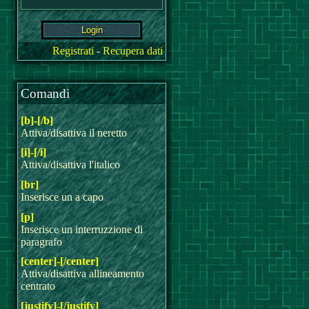
Registrati
-
Recupera dati
Comandi
[b]-[/b]
Attiva/disattiva il neretto
[i]-[/i]
Attiva/disattiva l'italico
[br]
Inserisce un a capo
[p]
Inserisce un interruzzione di
paragrafo
[center]-[/center]
Attiva/disattiva allineamento
centrato
[justify]-[/justify]