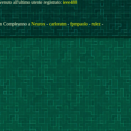
enuto all'ultimo utente registrato:
ieee488
n Compleanno a
Neurox
-
carloratm
-
fpmpaolo
-
rulez
-