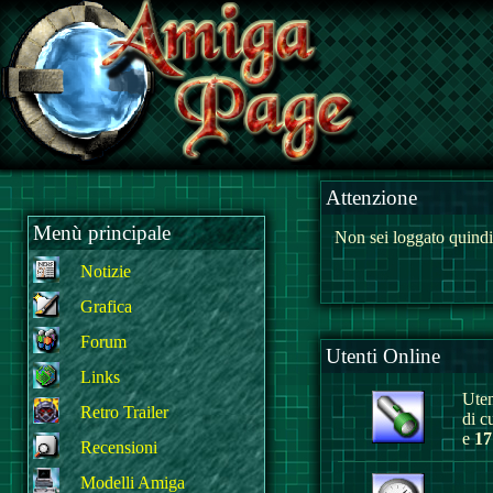
Attenzione
Menù principale
Non sei loggato quindi
Notizie
Grafica
Forum
Utenti Online
Links
Uten
Retro Trailer
di c
e
17
Recensioni
Modelli Amiga