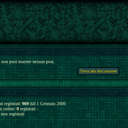
 non puoi inserire nessun post.
ti registrati:
969
dal 1 Gennaio 2006
ui online:
0
registrati -
non registrati