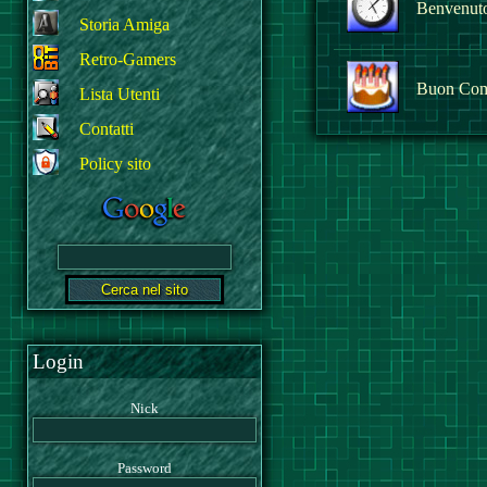
Benvenuto 
Storia Amiga
Retro-Gamers
Buon Com
Lista Utenti
Contatti
Policy sito
Login
Nick
Password