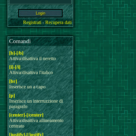
Registrati
-
Recupera dati
Comandi
[b]-[/b]
Attiva/disattiva il neretto
[i]-[/i]
Attiva/disattiva l'italico
[br]
Inserisce un a capo
[p]
Inserisce un interruzzione di
paragrafo
[center]-[/center]
Attiva/disattiva allineamento
centrato
[justify]-[/justify]