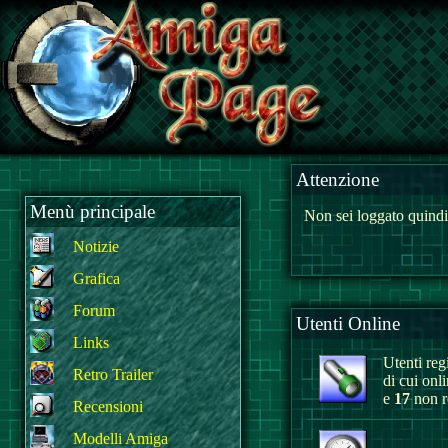
Attenzione
Menù principale
Non sei loggato quindi
Notizie
Grafica
Forum
Utenti Online
Links
Utenti regi
Retro Trailer
di cui onl
e
17
non re
Recensioni
Modelli Amiga