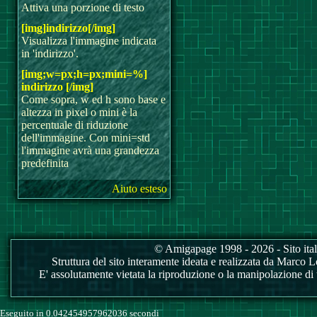
Attiva una porzione di testo
[img]indirizzo[/img]
Visualizza l'immagine indicata
in 'indirizzo'.
[img;w=px;h=px;mini=%]
indirizzo [/img]
Come sopra, w ed h sono base e
altezza in pixel o mini è la
percentuale di riduzione
dell'immagine. Con mini=std
l'immagine avrà una grandezza
predefinita
Aiuto esteso
© Amigapage 1998 - 2026 - Sito itali
Struttura del sito interamente ideata e realizzata da Marco Love
E' assolutamente vietata la riproduzione o la manipolazione di tu
Eseguito in 0.042454957962036 secondi