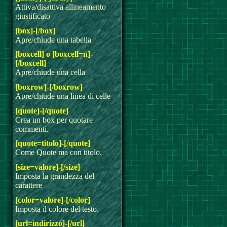
Attiva/disattiva allineamento
giustificato
[box]-[/box]
Apre/chiude una tabella
[boxcell] o [boxcell=n]-
[/boxcell]
Apre/chiude una cella
[boxrow]-[/boxrow]
Apre/chiude una linea di celle
[quote]-[/quote]
Crea un box per quotare
commenti.
[quote=titolo]-[/quote]
Come Quote ma con titolo.
[size=valore]-[/size]
Imposta la grandezza del
carattere
[color=valore]-[/color]
Imposta il colore del testo.
[url=indirizzo]-[/url]