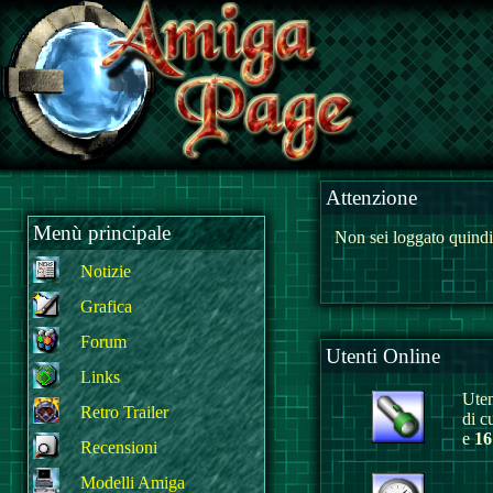
Attenzione
Menù principale
Non sei loggato quindi
Notizie
Grafica
Forum
Utenti Online
Links
Uten
Retro Trailer
di c
e
16
Recensioni
Modelli Amiga