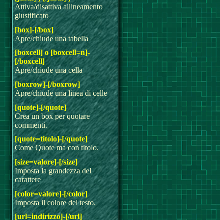
Attiva/disattiva allineamento
giustificato
[box]-[/box]
Apre/chiude una tabella
[boxcell] o [boxcell=n]-
[/boxcell]
Apre/chiude una cella
[boxrow]-[/boxrow]
Apre/chiude una linea di celle
[quote]-[/quote]
Crea un box per quotare
commenti.
[quote=titolo]-[/quote]
Come Quote ma con titolo.
[size=valore]-[/size]
Imposta la grandezza del
carattere
[color=valore]-[/color]
Imposta il colore del testo.
[url=indirizzo]-[/url]