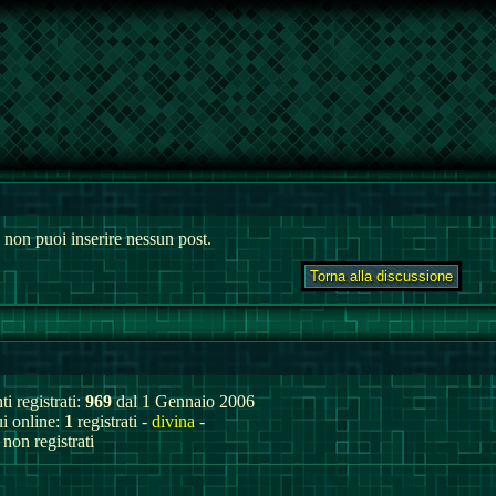
 non puoi inserire nessun post.
ti registrati:
969
dal 1 Gennaio 2006
ui online:
1
registrati -
divina
-
non registrati