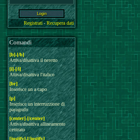
Registrati
-
Recupera dati
Comandi
[b]-[/b]
Attiva/disattiva il neretto
[i]-[/i]
Attiva/disattiva l'italico
[br]
Inserisce un a capo
[p]
Inserisce un interruzzione di
paragrafo
[center]-[/center]
Attiva/disattiva allineamento
centrato
[justify]-[/justify]