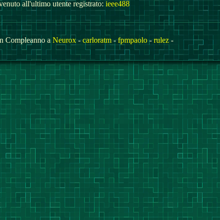
enuto all'ultimo utente registrato:
ieee488
n Compleanno a
Neurox
-
carloratm
-
fpmpaolo
-
rulez
-