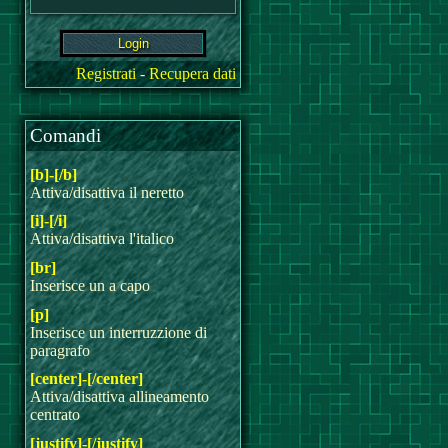
Registrati
-
Recupera dati
Comandi
[b]-[/b]
Attiva/disattiva il neretto
[i]-[/i]
Attiva/disattiva l'italico
[br]
Inserisce un a capo
[p]
Inserisce un interruzzione di
paragrafo
[center]-[/center]
Attiva/disattiva allineamento
centrato
[justify]-[/justify]