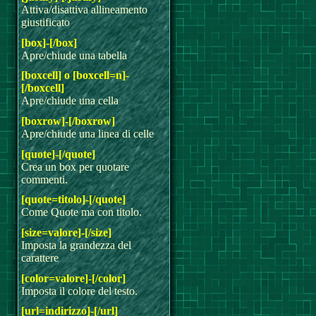
Attiva/disattiva allineamento
giustificato
[box]-[/box]
Apre/chiude una tabella
[boxcell] o [boxcell=n]-
[/boxcell]
Apre/chiude una cella
[boxrow]-[/boxrow]
Apre/chiude una linea di celle
[quote]-[/quote]
Crea un box per quotare
commenti.
[quote=titolo]-[/quote]
Come Quote ma con titolo.
[size=valore]-[/size]
Imposta la grandezza del
carattere
[color=valore]-[/color]
Imposta il colore del testo.
[url=indirizzo]-[/url]