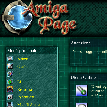
Attenzione
Menù principale
Non sei loggato quindi
Notizie
Grafica
Forum
Utenti Online
Links
Utenti regi
Retro Trailer
di cui onl
e
12
non re
Recensioni
Modelli Amiga