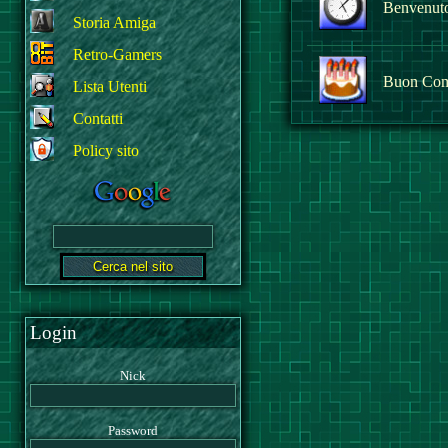
Benvenuto 
Storia Amiga
Retro-Gamers
Buon Com
Lista Utenti
Contatti
Policy sito
Login
Nick
Password