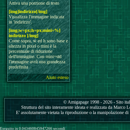
Attiva una porzione di testo
[img]indirizzo[/img]
Visualizza l'immagine indicata
in 'indirizzo'.
[img;w=px;h=px;mini=%]
indirizzo [/img]
Come sopra, w ed h sono base e
altezza in pixel o mini è la
percentuale di riduzione
dell'immagine. Con mini=std
l'immagine avrà una grandezza
predefinita
Aiuto esteso
© Amigapage 1998 - 2026 - Sito itali
Struttura del sito interamente ideata e realizzata da Marco Love
E' assolutamente vietata la riproduzione o la manipolazione di tu
Eseguito in 0.043460845947266 secondi