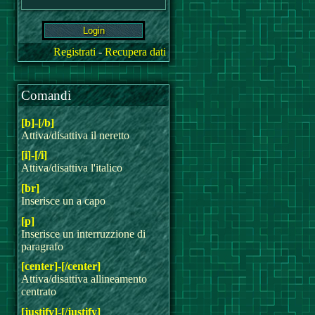
Registrati
-
Recupera dati
Comandi
[b]-[/b]
Attiva/disattiva il neretto
[i]-[/i]
Attiva/disattiva l'italico
[br]
Inserisce un a capo
[p]
Inserisce un interruzzione di
paragrafo
[center]-[/center]
Attiva/disattiva allineamento
centrato
[justify]-[/justify]