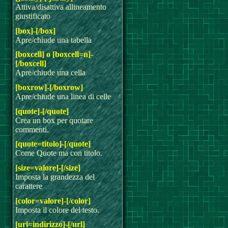
Attiva/disattiva allineamento
giustificato
[box]-[/box]
Apre/chiude una tabella
[boxcell] o [boxcell=n]-
[/boxcell]
Apre/chiude una cella
[boxrow]-[/boxrow]
Apre/chiude una linea di celle
[quote]-[/quote]
Crea un box per quotare
commenti.
[quote=titolo]-[/quote]
Come Quote ma con titolo.
[size=valore]-[/size]
Imposta la grandezza del
carattere
[color=valore]-[/color]
Imposta il colore del testo.
[url=indirizzo]-[/url]