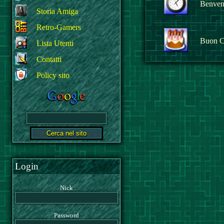
Benvenu
Storia Amiga
Retro-Gamers
Buon C
Lista Utenti
Contatti
Policy sito
Login
Nick
Password