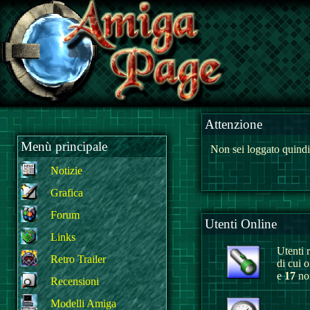
Attenzione
Menù principale
Non sei loggato quindi
Notizie
Grafica
Forum
Utenti Online
Links
Utenti r
Retro Trailer
di cui 
e
17
non
Recensioni
Modelli Amiga