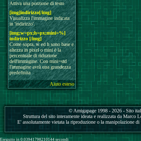
Attiva una porzione di testo
[img]indirizzo[/img]
Visualizza l'immagine indicata
in 'indirizzo'.
[img;w=px;h=px;mini=%]
indirizzo [/img]
Come sopra, w ed h sono base e
altezza in pixel o mini è la
percentuale di riduzione
dell'immagine. Con mini=std
l'immagine avrà una grandezza
predefinita
Aiuto esteso
© Amigapage 1998 - 2026 - Sito itali
Struttura del sito interamente ideata e realizzata da Marco Love
E' assolutamente vietata la riproduzione o la manipolazione di tu
Eseguito in 0.03941798210144 secondi