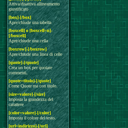
Attiva/disattiva allineamento
giustificato
[box]-[/box]
Apre/chiude una tabella
[boxcell] o [boxcell=n]-
[/boxcell]
Apre/chiude una cella
[boxrow]-[/boxrow]
Apre/chiude una linea di celle
[quote]-[/quote]
Crea un box per quotare
commenti.
[quote=titolo]-[/quote]
Come Quote ma con titolo.
[size=valore]-[/size]
Imposta la grandezza del
carattere
[color=valore]-[/color]
Imposta il colore del testo.
[url=indirizzo]-[/url]