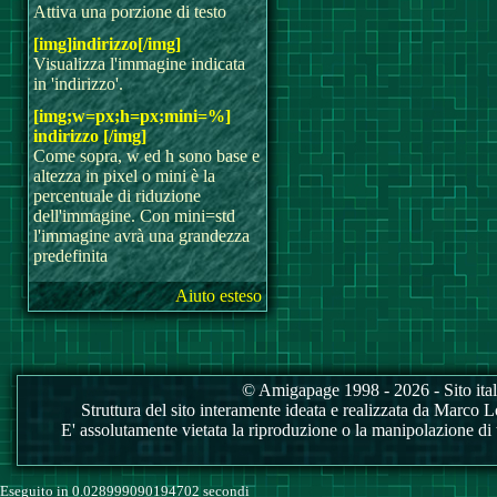
Attiva una porzione di testo
[img]indirizzo[/img]
Visualizza l'immagine indicata
in 'indirizzo'.
[img;w=px;h=px;mini=%]
indirizzo [/img]
Come sopra, w ed h sono base e
altezza in pixel o mini è la
percentuale di riduzione
dell'immagine. Con mini=std
l'immagine avrà una grandezza
predefinita
Aiuto esteso
© Amigapage 1998 - 2026 - Sito itali
Struttura del sito interamente ideata e realizzata da Marco Love
E' assolutamente vietata la riproduzione o la manipolazione di tu
Eseguito in 0.028999090194702 secondi