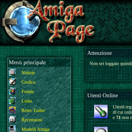
Attenzione
Menù principale
Non sei loggato quindi
Notizie
Grafica
Forum
Utenti Online
Links
Utenti regi
Retro Trailer
di cui onl
e
71
non re
Recensioni
Modelli Amiga