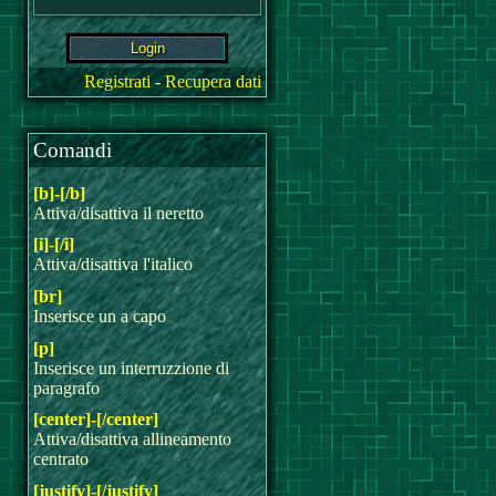
Registrati
-
Recupera dati
Comandi
[b]-[/b]
Attiva/disattiva il neretto
[i]-[/i]
Attiva/disattiva l'italico
[br]
Inserisce un a capo
[p]
Inserisce un interruzzione di
paragrafo
[center]-[/center]
Attiva/disattiva allineamento
centrato
[justify]-[/justify]