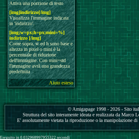
Attiva una porzione di testo
[img]indirizzo[/img]
Visualizza l'immagine indicata
in 'indirizzo'.
[img;w=px;h=px;mini=%]
indirizzo [/img]
Come sopra, w ed h sono base e
altezza in pixel o mini è la
percentuale di riduzione
dell'immagine. Con mini=std
l'immagine avrà una grandezza
predefinita
Aiuto esteso
© Amigapage 1998 - 2026 - Sito itali
Struttura del sito interamente ideata e realizzata da Marco Love
E' assolutamente vietata la riproduzione o la manipolazione di tu
Eseguito in 0.032968997955322 secondi