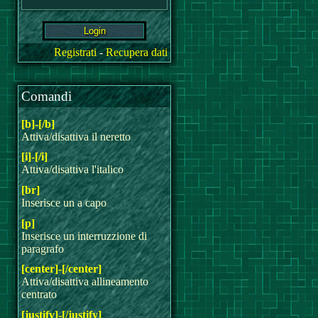
Registrati
-
Recupera dati
Comandi
[b]-[/b]
Attiva/disattiva il neretto
[i]-[/i]
Attiva/disattiva l'italico
[br]
Inserisce un a capo
[p]
Inserisce un interruzzione di
paragrafo
[center]-[/center]
Attiva/disattiva allineamento
centrato
[justify]-[/justify]