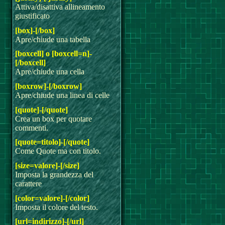
Attiva/disattiva allineamento
giustificato
[box]-[/box]
Apre/chiude una tabella
[boxcell] o [boxcell=n]-
[/boxcell]
Apre/chiude una cella
[boxrow]-[/boxrow]
Apre/chiude una linea di celle
[quote]-[/quote]
Crea un box per quotare
commenti.
[quote=titolo]-[/quote]
Come Quote ma con titolo.
[size=valore]-[/size]
Imposta la grandezza del
carattere
[color=valore]-[/color]
Imposta il colore del testo.
[url=indirizzo]-[/url]