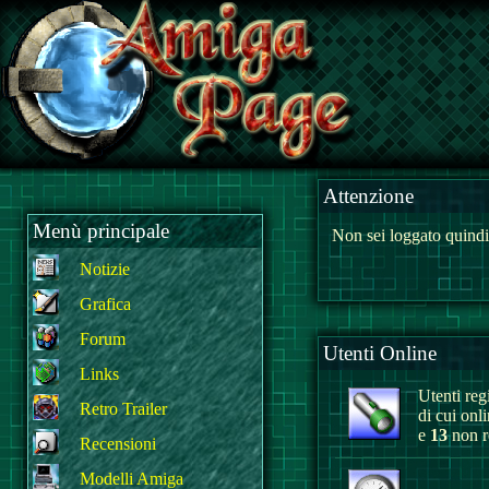
Attenzione
Menù principale
Non sei loggato quindi
Notizie
Grafica
Forum
Utenti Online
Links
Utenti regi
Retro Trailer
di cui onl
e
13
non re
Recensioni
Modelli Amiga