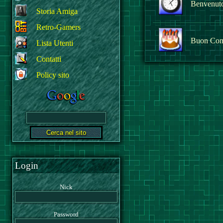
Benvenuto 
Storia Amiga
Retro-Gamers
Buon Com
Lista Utenti
Contatti
Policy sito
Login
Nick
Password