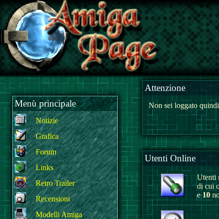
Attenzione
Menù principale
Non sei loggato quindi
Notizie
Grafica
Forum
Utenti Online
Links
Utenti r
Retro Trailer
di cui 
e
10
no
Recensioni
Modelli Amiga