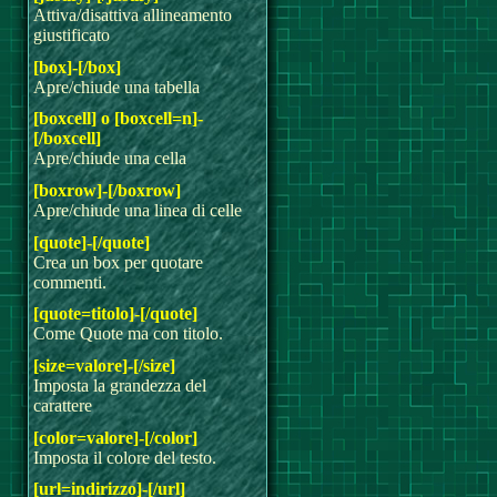
Attiva/disattiva allineamento
giustificato
[box]-[/box]
Apre/chiude una tabella
[boxcell] o [boxcell=n]-
[/boxcell]
Apre/chiude una cella
[boxrow]-[/boxrow]
Apre/chiude una linea di celle
[quote]-[/quote]
Crea un box per quotare
commenti.
[quote=titolo]-[/quote]
Come Quote ma con titolo.
[size=valore]-[/size]
Imposta la grandezza del
carattere
[color=valore]-[/color]
Imposta il colore del testo.
[url=indirizzo]-[/url]