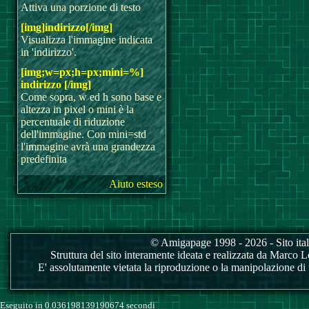
Attiva una porzione di testo
[img]indirizzo[/img]
Visualizza l'immagine indicata
in 'indirizzo'.
[img;w=px;h=px;mini=%]
indirizzo [/img]
Come sopra, w ed h sono base e
altezza in pixel o mini è la
percentuale di riduzione
dell'immagine. Con mini=std
l'immagine avrà una grandezza
predefinita
Aiuto esteso
© Amigapage 1998 - 2026 - Sito itali
Struttura del sito interamente ideata e realizzata da Marco Love
E' assolutamente vietata la riproduzione o la manipolazione di tu
Eseguito in 0.036198139190674 secondi