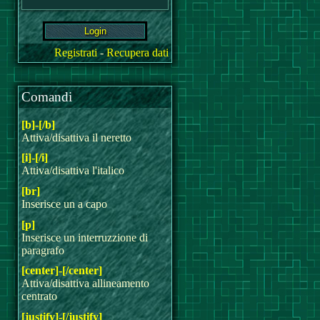
Registrati
-
Recupera dati
Comandi
[b]-[/b]
Attiva/disattiva il neretto
[i]-[/i]
Attiva/disattiva l'italico
[br]
Inserisce un a capo
[p]
Inserisce un interruzzione di
paragrafo
[center]-[/center]
Attiva/disattiva allineamento
centrato
[justify]-[/justify]