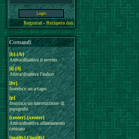
Registrati
-
Recupera dati
Comandi
[b]-[/b]
Attiva/disattiva il neretto
[i]-[/i]
Attiva/disattiva l'italico
[br]
Inserisce un a capo
[p]
Inserisce un interruzzione di
paragrafo
[center]-[/center]
Attiva/disattiva allineamento
centrato
[justify]-[/justify]