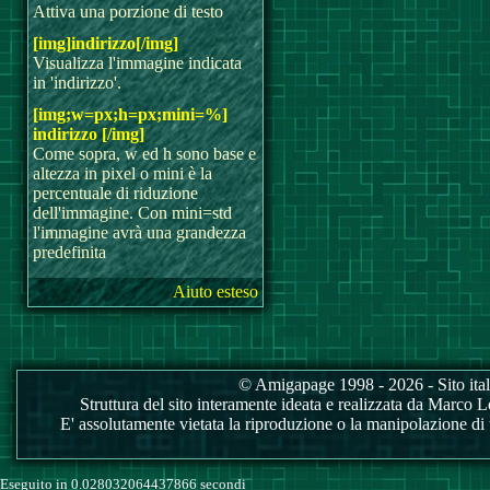
Attiva una porzione di testo
[img]indirizzo[/img]
Visualizza l'immagine indicata
in 'indirizzo'.
[img;w=px;h=px;mini=%]
indirizzo [/img]
Come sopra, w ed h sono base e
altezza in pixel o mini è la
percentuale di riduzione
dell'immagine. Con mini=std
l'immagine avrà una grandezza
predefinita
Aiuto esteso
© Amigapage 1998 - 2026 - Sito itali
Struttura del sito interamente ideata e realizzata da Marco Love
E' assolutamente vietata la riproduzione o la manipolazione di tu
Eseguito in 0.028032064437866 secondi