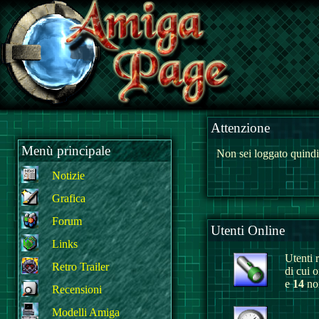
Attenzione
Menù principale
Non sei loggato quindi
Notizie
Grafica
Forum
Utenti Online
Links
Utenti r
Retro Trailer
di cui 
e
14
non
Recensioni
Modelli Amiga