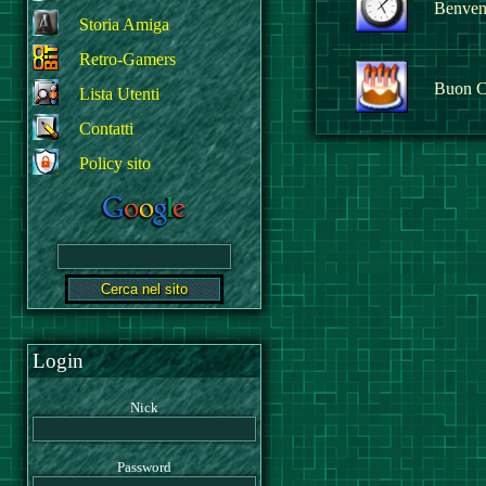
Benvenu
Storia Amiga
Retro-Gamers
Buon C
Lista Utenti
Contatti
Policy sito
Login
Nick
Password