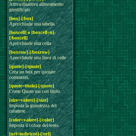
Attiva/disattiva allineamento
giustificato
[box]-[/box]
Apre/chiude una tabella
[boxcell] o [boxcell=n]-
[/boxcell]
Apre/chiude una cella
[boxrow]-[/boxrow]
Apre/chiude una linea di celle
[quote]-[/quote]
Crea un box per quotare
commenti.
[quote=titolo]-[/quote]
Come Quote ma con titolo.
[size=valore]-[/size]
Imposta la grandezza del
carattere
[color=valore]-[/color]
Imposta il colore del testo.
[url=indirizzo]-[/url]