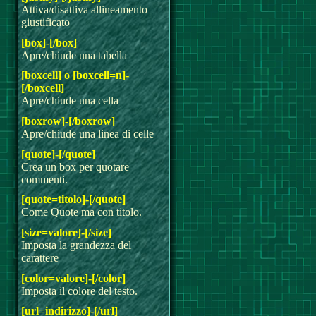
Attiva/disattiva allineamento
giustificato
[box]-[/box]
Apre/chiude una tabella
[boxcell] o [boxcell=n]-
[/boxcell]
Apre/chiude una cella
[boxrow]-[/boxrow]
Apre/chiude una linea di celle
[quote]-[/quote]
Crea un box per quotare
commenti.
[quote=titolo]-[/quote]
Come Quote ma con titolo.
[size=valore]-[/size]
Imposta la grandezza del
carattere
[color=valore]-[/color]
Imposta il colore del testo.
[url=indirizzo]-[/url]