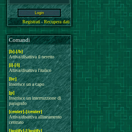
Registrati
-
Recupera dati
Comandi
[b]-[/b]
Attiva/disattiva il neretto
[i]-[/i]
Attiva/disattiva l'italico
[br]
Inserisce un a capo
[p]
Inserisce un interruzzione di
paragrafo
[center]-[/center]
Attiva/disattiva allineamento
centrato
[justify]-[/justify]