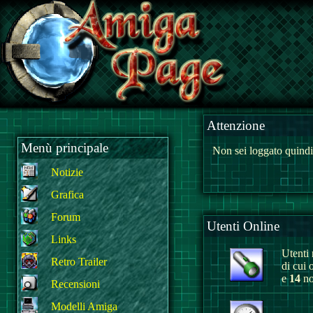
Attenzione
Menù principale
Non sei loggato quindi
Notizie
Grafica
Forum
Utenti Online
Links
Utenti r
Retro Trailer
di cui 
e
14
no
Recensioni
Modelli Amiga