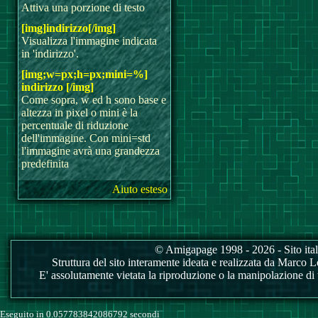
Attiva una porzione di testo
[img]indirizzo[/img]
Visualizza l'immagine indicata
in 'indirizzo'.
[img;w=px;h=px;mini=%]
indirizzo [/img]
Come sopra, w ed h sono base e
altezza in pixel o mini è la
percentuale di riduzione
dell'immagine. Con mini=std
l'immagine avrà una grandezza
predefinita
Aiuto esteso
© Amigapage 1998 - 2026 - Sito itali
Struttura del sito interamente ideata e realizzata da Marco Love
E' assolutamente vietata la riproduzione o la manipolazione di tu
Eseguito in 0.057783842086792 secondi