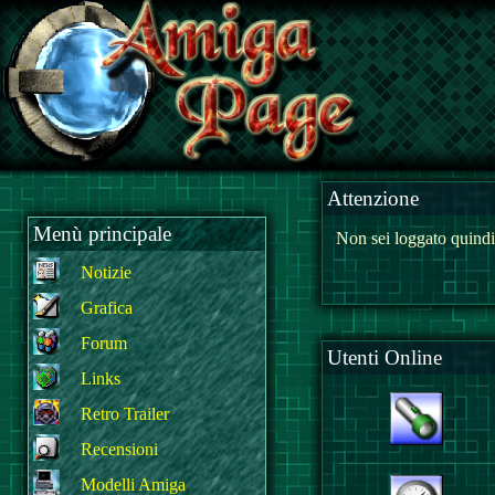
Attenzione
Menù principale
Non sei loggato quindi
Notizie
Grafica
Forum
Utenti Online
Links
Retro Trailer
Recensioni
Modelli Amiga