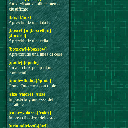
Attiva/disattiva allineamento
giustificato
[box]-[/box]
Apre/chiude una tabella
[boxcell] o [boxcell=n]-
[/boxcell]
Apre/chiude una cella
[boxrow]-[/boxrow]
Apre/chiude una linea di celle
[quote]-[/quote]
Crea un box per quotare
commenti.
[quote=titolo]-[/quote]
Come Quote ma con titolo.
[size=valore]-[/size]
Imposta la grandezza del
carattere
[color=valore]-[/color]
Imposta il colore del testo.
[url=indirizzo]-[/url]