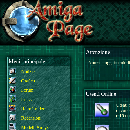
Attenzione
Menù principale
Non sei loggato quindi
Notizie
Grafica
Forum
Utenti Online
Links
Utenti r
Retro Trailer
di cui 
e
15
non
Recensioni
Modelli Amiga