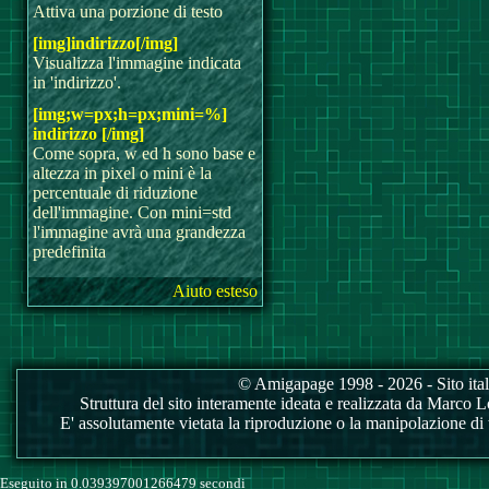
Attiva una porzione di testo
[img]indirizzo[/img]
Visualizza l'immagine indicata
in 'indirizzo'.
[img;w=px;h=px;mini=%]
indirizzo [/img]
Come sopra, w ed h sono base e
altezza in pixel o mini è la
percentuale di riduzione
dell'immagine. Con mini=std
l'immagine avrà una grandezza
predefinita
Aiuto esteso
© Amigapage 1998 - 2026 - Sito itali
Struttura del sito interamente ideata e realizzata da Marco Love
E' assolutamente vietata la riproduzione o la manipolazione di tu
Eseguito in 0.039397001266479 secondi