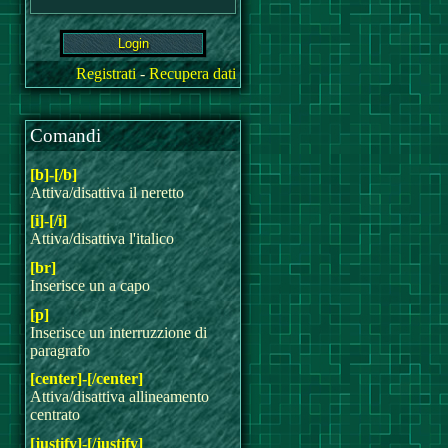
Registrati
-
Recupera dati
Comandi
[b]-[/b]
Attiva/disattiva il neretto
[i]-[/i]
Attiva/disattiva l'italico
[br]
Inserisce un a capo
[p]
Inserisce un interruzzione di
paragrafo
[center]-[/center]
Attiva/disattiva allineamento
centrato
[justify]-[/justify]