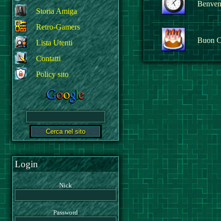
Benvenu
Storia Amiga
Retro-Gamers
Buon C
Lista Utenti
Contatti
Policy sito
Login
Nick
Password