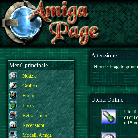
Attenzione
Menù principale
Non sei loggato quindi
Notizie
Grafica
Forum
Utenti Online
Links
Utenti r
Retro Trailer
di cui 
e
15
no
Recensioni
Modelli Amiga