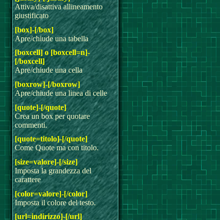
Attiva/disattiva allineamento
giustificato
[box]-[/box]
Apre/chiude una tabella
[boxcell] o [boxcell=n]-
[/boxcell]
Apre/chiude una cella
[boxrow]-[/boxrow]
Apre/chiude una linea di celle
[quote]-[/quote]
Crea un box per quotare
commenti.
[quote=titolo]-[/quote]
Come Quote ma con titolo.
[size=valore]-[/size]
Imposta la grandezza del
carattere
[color=valore]-[/color]
Imposta il colore del testo.
[url=indirizzo]-[/url]