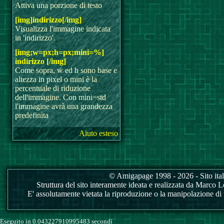
Attiva una porzione di testo
[img]indirizzo[/img]
Visualizza l'immagine indicata
in 'indirizzo'.
[img;w=px;h=px;mini=%]
indirizzo [/img]
Come sopra, w ed h sono base e
altezza in pixel o mini è la
percentuale di riduzione
dell'immagine. Con mini=std
l'immagine avrà una grandezza
predefinita
Aiuto esteso
© Amigapage 1998 - 2026 - Sito itali
Struttura del sito interamente ideata e realizzata da Marco Love
E' assolutamente vietata la riproduzione o la manipolazione di tu
Eseguito in 0.043227910995483 secondi