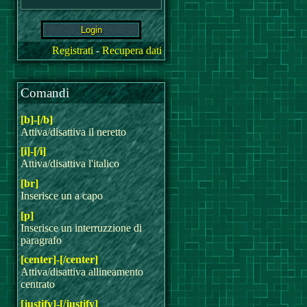
Registrati
-
Recupera dati
Comandi
[b]-[/b]
Attiva/disattiva il neretto
[i]-[/i]
Attiva/disattiva l'italico
[br]
Inserisce un a capo
[p]
Inserisce un interruzzione di
paragrafo
[center]-[/center]
Attiva/disattiva allineamento
centrato
[justify]-[/justify]