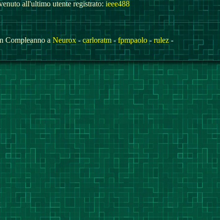
enuto all'ultimo utente registrato:
ieee488
n Compleanno a
Neurox
-
carloratm
-
fpmpaolo
-
rulez
-