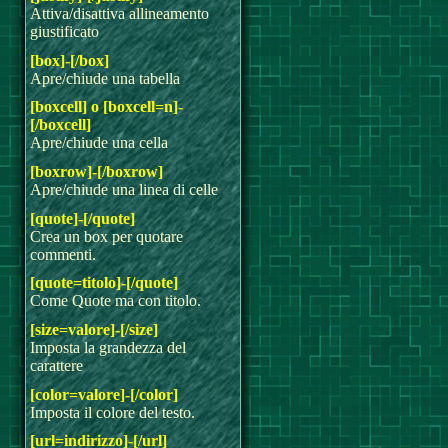
Attiva/disattiva allineamento
giustificato
[box]-[/box]
Apre/chiude una tabella
[boxcell] o [boxcell=n]-
[/boxcell]
Apre/chiude una cella
[boxrow]-[/boxrow]
Apre/chiude una linea di celle
[quote]-[/quote]
Crea un box per quotare
commenti.
[quote=titolo]-[/quote]
Come Quote ma con titolo.
[size=valore]-[/size]
Imposta la grandezza del
carattere
[color=valore]-[/color]
Imposta il colore del testo.
[url=indirizzo]-[/url]