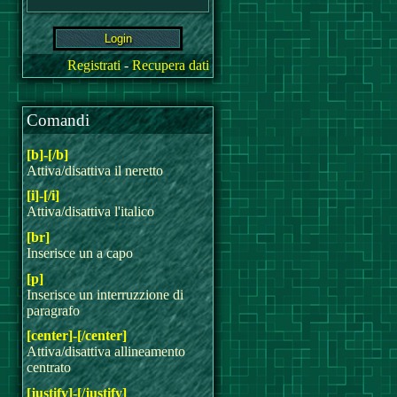
Registrati
-
Recupera dati
Comandi
[b]-[/b]
Attiva/disattiva il neretto
[i]-[/i]
Attiva/disattiva l'italico
[br]
Inserisce un a capo
[p]
Inserisce un interruzzione di
paragrafo
[center]-[/center]
Attiva/disattiva allineamento
centrato
[justify]-[/justify]