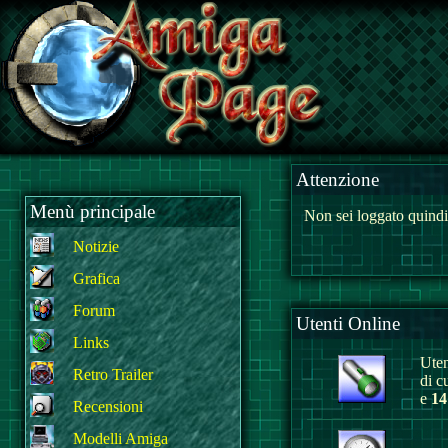
Attenzione
Menù principale
Non sei loggato quindi
Notizie
Grafica
Forum
Utenti Online
Links
Uten
Retro Trailer
di c
e
14
Recensioni
Modelli Amiga