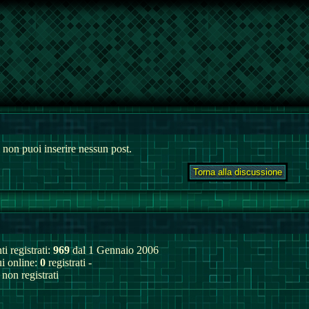
 non puoi inserire nessun post.
ti registrati:
969
dal 1 Gennaio 2006
ui online:
0
registrati -
non registrati