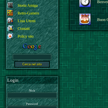
Benvenu
Storia Amiga
Retro-Gamers
Buon 
Lista Utenti
Contatti
Policy sito
Login
Nick
Password