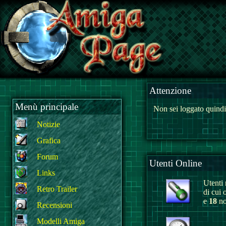
Attenzione
Menù principale
Non sei loggato quindi
Notizie
Grafica
Forum
Utenti Online
Links
Utenti r
Retro Trailer
di cui 
e
18
no
Recensioni
Modelli Amiga