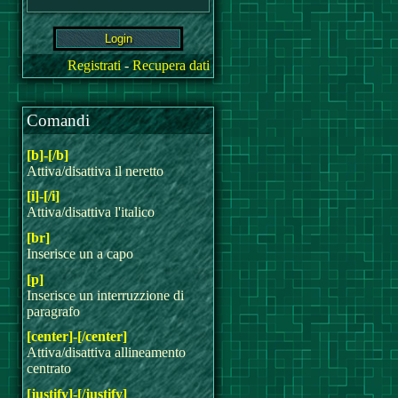
Registrati
-
Recupera dati
Comandi
[b]-[/b]
Attiva/disattiva il neretto
[i]-[/i]
Attiva/disattiva l'italico
[br]
Inserisce un a capo
[p]
Inserisce un interruzzione di
paragrafo
[center]-[/center]
Attiva/disattiva allineamento
centrato
[justify]-[/justify]