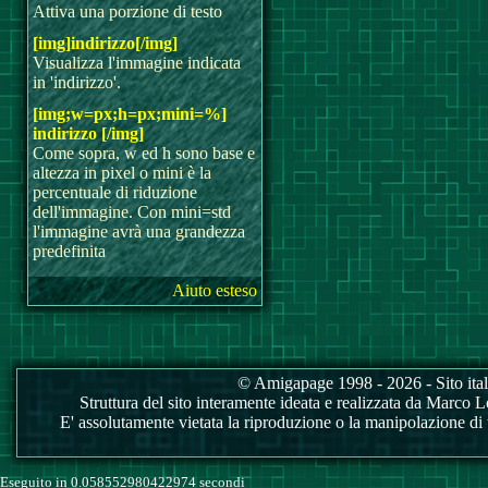
Attiva una porzione di testo
[img]indirizzo[/img]
Visualizza l'immagine indicata
in 'indirizzo'.
[img;w=px;h=px;mini=%]
indirizzo [/img]
Come sopra, w ed h sono base e
altezza in pixel o mini è la
percentuale di riduzione
dell'immagine. Con mini=std
l'immagine avrà una grandezza
predefinita
Aiuto esteso
© Amigapage 1998 - 2026 - Sito itali
Struttura del sito interamente ideata e realizzata da Marco Love
E' assolutamente vietata la riproduzione o la manipolazione di tu
Eseguito in 0.058552980422974 secondi