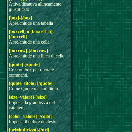
Attiva/disattiva allineamento
giustificato
[box]-[/box]
Apre/chiude una tabella
[boxcell] o [boxcell=n]-
[/boxcell]
Apre/chiude una cella
[boxrow]-[/boxrow]
Apre/chiude una linea di celle
[quote]-[/quote]
Crea un box per quotare
commenti.
[quote=titolo]-[/quote]
Come Quote ma con titolo.
[size=valore]-[/size]
Imposta la grandezza del
carattere
[color=valore]-[/color]
Imposta il colore del testo.
[url=indirizzo]-[/url]