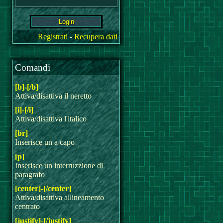
Registrati
-
Recupera dati
Comandi
[b]-[/b]
Attiva/disattiva il neretto
[i]-[/i]
Attiva/disattiva l'italico
[br]
Inserisce un a capo
[p]
Inserisce un interruzzione di
paragrafo
[center]-[/center]
Attiva/disattiva allineamento
centrato
[justify]-[/justify]