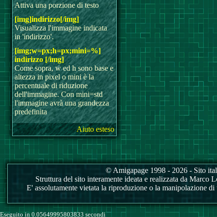
Attiva una porzione di testo
[img]indirizzo[/img]
Visualizza l'immagine indicata
in 'indirizzo'.
[img;w=px;h=px;mini=%]
indirizzo [/img]
Come sopra, w ed h sono base e
altezza in pixel o mini è la
percentuale di riduzione
dell'immagine. Con mini=std
l'immagine avrà una grandezza
predefinita
Aiuto esteso
© Amigapage 1998 - 2026 - Sito itali
Struttura del sito interamente ideata e realizzata da Marco Love
E' assolutamente vietata la riproduzione o la manipolazione di tu
Eseguito in 0.05649995803833 secondi