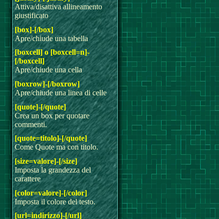
Attiva/disattiva allineamento
giustificato
[box]-[/box]
Apre/chiude una tabella
[boxcell] o [boxcell=n]-
[/boxcell]
Apre/chiude una cella
[boxrow]-[/boxrow]
Apre/chiude una linea di celle
[quote]-[/quote]
Crea un box per quotare
commenti.
[quote=titolo]-[/quote]
Come Quote ma con titolo.
[size=valore]-[/size]
Imposta la grandezza del
carattere
[color=valore]-[/color]
Imposta il colore del testo.
[url=indirizzo]-[/url]