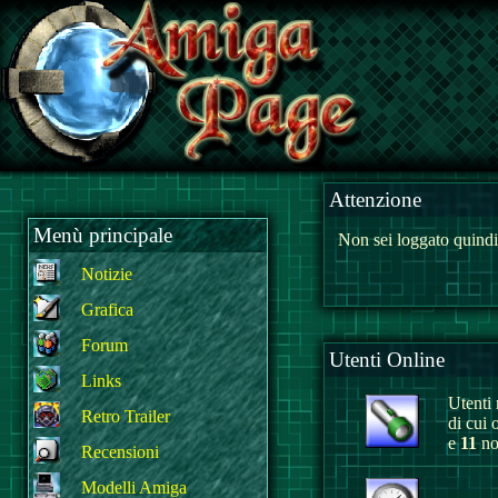
Attenzione
Menù principale
Non sei loggato quindi
Notizie
Grafica
Forum
Utenti Online
Links
Utenti r
Retro Trailer
di cui 
e
11
non
Recensioni
Modelli Amiga