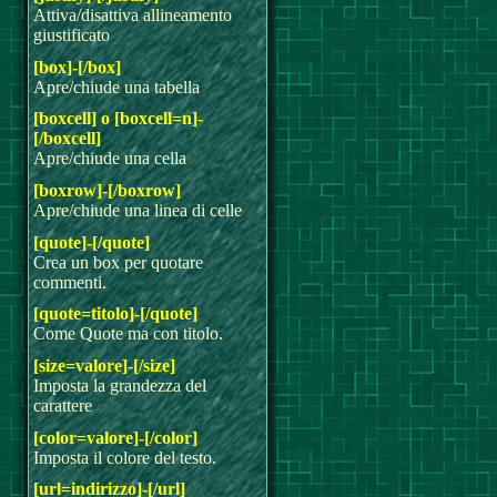
Attiva/disattiva allineamento
giustificato
[box]-[/box]
Apre/chiude una tabella
[boxcell] o [boxcell=n]-
[/boxcell]
Apre/chiude una cella
[boxrow]-[/boxrow]
Apre/chiude una linea di celle
[quote]-[/quote]
Crea un box per quotare
commenti.
[quote=titolo]-[/quote]
Come Quote ma con titolo.
[size=valore]-[/size]
Imposta la grandezza del
carattere
[color=valore]-[/color]
Imposta il colore del testo.
[url=indirizzo]-[/url]