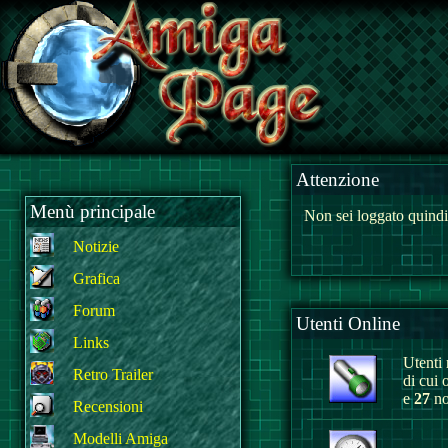
Attenzione
Menù principale
Non sei loggato quindi
Notizie
Grafica
Forum
Utenti Online
Links
Utenti r
Retro Trailer
di cui 
e
27
no
Recensioni
Modelli Amiga