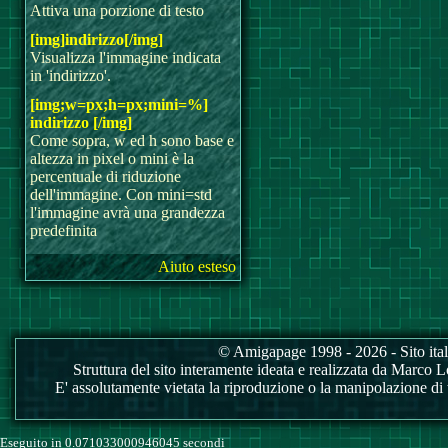
Attiva una porzione di testo
[img]indirizzo[/img]
Visualizza l'immagine indicata
in 'indirizzo'.
[img;w=px;h=px;mini=%]
indirizzo [/img]
Come sopra, w ed h sono base e
altezza in pixel o mini è la
percentuale di riduzione
dell'immagine. Con mini=std
l'immagine avrà una grandezza
predefinita
Aiuto esteso
© Amigapage 1998 - 2026 - Sito itali
Struttura del sito interamente ideata e realizzata da Marco Love
E' assolutamente vietata la riproduzione o la manipolazione di tu
Eseguito in 0.071033000946045 secondi