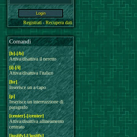
Registrati
-
Recupera dati
Comandi
[b]-[/b]
Attiva/disattiva il neretto
[i]-[/i]
Attiva/disattiva l'italico
[br]
Inserisce un a capo
[p]
Inserisce un interruzzione di
paragrafo
[center]-[/center]
Attiva/disattiva allineamento
centrato
[justify]-[/justify]