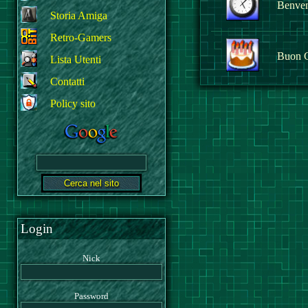
Benvenu
Storia Amiga
Retro-Gamers
Buon 
Lista Utenti
Contatti
Policy sito
Login
Nick
Password