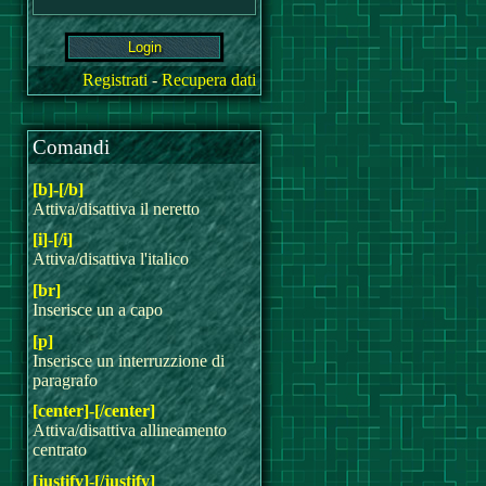
Registrati
-
Recupera dati
Comandi
[b]-[/b]
Attiva/disattiva il neretto
[i]-[/i]
Attiva/disattiva l'italico
[br]
Inserisce un a capo
[p]
Inserisce un interruzzione di
paragrafo
[center]-[/center]
Attiva/disattiva allineamento
centrato
[justify]-[/justify]