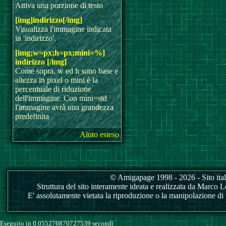
Attiva una porzione di testo
[img]indirizzo[/img]
Visualizza l'immagine indicata
in 'indirizzo'.
[img;w=px;h=px;mini=%]
indirizzo [/img]
Come sopra, w ed h sono base e
altezza in pixel o mini è la
percentuale di riduzione
dell'immagine. Con mini=std
l'immagine avrà una grandezza
predefinita
Aiuto esteso
© Amigapage 1998 - 2026 - Sito itali
Struttura del sito interamente ideata e realizzata da Marco Love
E' assolutamente vietata la riproduzione o la manipolazione di tu
Eseguito in 0.055276870727539 secondi