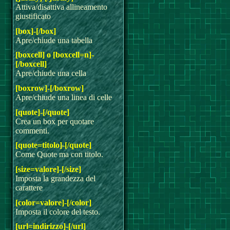
Attiva/disattiva allineamento
giustificato
[box]-[/box]
Apre/chiude una tabella
[boxcell] o [boxcell=n]-
[/boxcell]
Apre/chiude una cella
[boxrow]-[/boxrow]
Apre/chiude una linea di celle
[quote]-[/quote]
Crea un box per quotare
commenti.
[quote=titolo]-[/quote]
Come Quote ma con titolo.
[size=valore]-[/size]
Imposta la grandezza del
carattere
[color=valore]-[/color]
Imposta il colore del testo.
[url=indirizzo]-[/url]