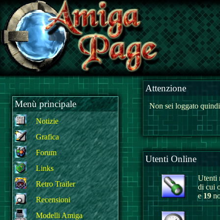
Attenzione
Menù principale
Non sei loggato quindi
Notizie
Grafica
Forum
Utenti Online
Links
Utenti r
Retro Trailer
di cui 
e
19
no
Recensioni
Modelli Amiga