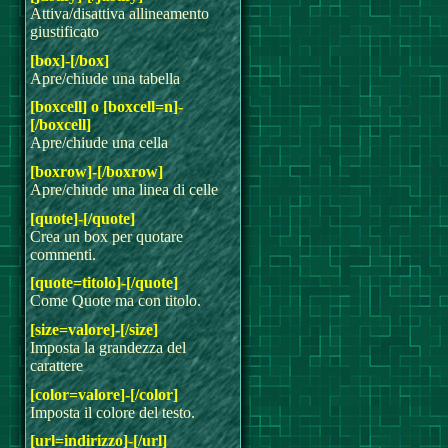
Attiva/disattiva allineamento
giustificato
[box]-[/box]
Apre/chiude una tabella
[boxcell] o [boxcell=n]-
[/boxcell]
Apre/chiude una cella
[boxrow]-[/boxrow]
Apre/chiude una linea di celle
[quote]-[/quote]
Crea un box per quotare
commenti.
[quote=titolo]-[/quote]
Come Quote ma con titolo.
[size=valore]-[/size]
Imposta la grandezza del
carattere
[color=valore]-[/color]
Imposta il colore del testo.
[url=indirizzo]-[/url]