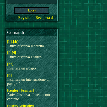
Registrati
-
Recupera dati
Comandi
[b]-[/b]
Attiva/disattiva il neretto
[i]-[/i]
Attiva/disattiva l'italico
[br]
Inserisce un a capo
[p]
Inserisce un interruzzione di
paragrafo
[center]-[/center]
Attiva/disattiva allineamento
centrato
[justify]-[/justify]