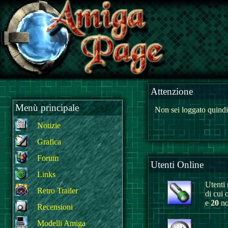
Attenzione
Menù principale
Non sei loggato quindi
Notizie
Grafica
Forum
Utenti Online
Links
Utenti r
Retro Trailer
di cui 
e
20
no
Recensioni
Modelli Amiga