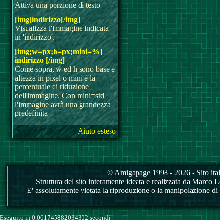
Attiva una porzione di testo
[img]indirizzo[/img]
Visualizza l'immagine indicata
in 'indirizzo'.
[img;w=px;h=px;mini=%]
indirizzo [/img]
Come sopra, w ed h sono base e
altezza in pixel o mini è la
percentuale di riduzione
dell'immagine. Con mini=std
l'immagine avrà una grandezza
predefinita
Aiuto esteso
© Amigapage 1998 - 2026 - Sito itali
Struttura del sito interamente ideata e realizzata da Marco Love
E' assolutamente vietata la riproduzione o la manipolazione di tu
Eseguito in 0.061745882034302 secondi