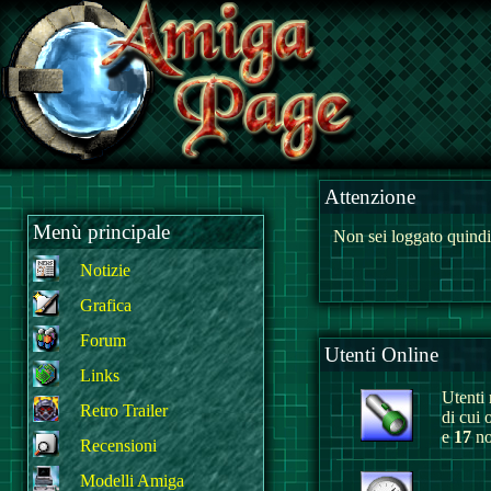
Attenzione
Menù principale
Non sei loggato quindi
Notizie
Grafica
Forum
Utenti Online
Links
Utenti r
Retro Trailer
di cui 
e
17
no
Recensioni
Modelli Amiga