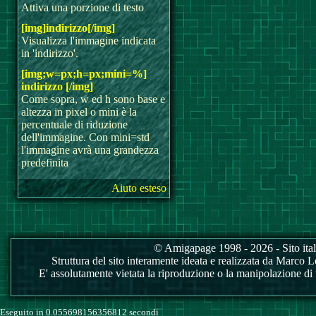
Attiva una porzione di testo
[img]indirizzo[/img]
Visualizza l'immagine indicata
in 'indirizzo'.
[img;w=px;h=px;mini=%]
indirizzo [/img]
Come sopra, w ed h sono base e
altezza in pixel o mini è la
percentuale di riduzione
dell'immagine. Con mini=std
l'immagine avrà una grandezza
predefinita
Aiuto esteso
© Amigapage 1998 - 2026 - Sito itali
Struttura del sito interamente ideata e realizzata da Marco Love
E' assolutamente vietata la riproduzione o la manipolazione di tu
Eseguito in 0.055698156356812 secondi