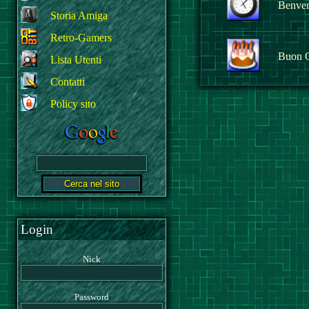
Benvenu
Storia Amiga
Retro-Gamers
Buon 
Lista Utenti
Contatti
Policy sito
Login
Nick
Password