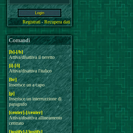
Registrati
-
Recupera dati
Comandi
[b]-[/b]
Attiva/disattiva il neretto
[i]-[/i]
Attiva/disattiva l'italico
[br]
Inserisce un a capo
[p]
Inserisce un interruzzione di
paragrafo
[center]-[/center]
Attiva/disattiva allineamento
centrato
[justify]-[/justify]