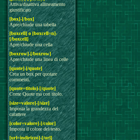
Attiva/disattiva allineamento
giustificato
[box]-[/box]
Apre/chiude una tabella
[boxcell] o [boxcell=n]-
[/boxcell]
Apre/chiude una cella
[boxrow]-[/boxrow]
Apre/chiude una linea di celle
[quote]-[/quote]
Crea un box per quotare
commenti.
[quote=titolo]-[/quote]
Come Quote ma con titolo.
[size=valore]-[/size]
Imposta la grandezza del
carattere
[color=valore]-[/color]
Imposta il colore del testo.
[url=indirizzo]-[/url]