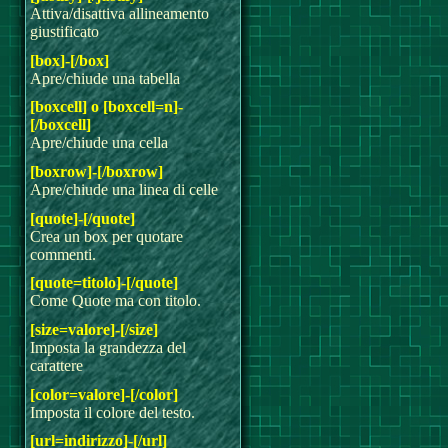
Attiva/disattiva allineamento
giustificato
[box]-[/box]
Apre/chiude una tabella
[boxcell] o [boxcell=n]-
[/boxcell]
Apre/chiude una cella
[boxrow]-[/boxrow]
Apre/chiude una linea di celle
[quote]-[/quote]
Crea un box per quotare
commenti.
[quote=titolo]-[/quote]
Come Quote ma con titolo.
[size=valore]-[/size]
Imposta la grandezza del
carattere
[color=valore]-[/color]
Imposta il colore del testo.
[url=indirizzo]-[/url]