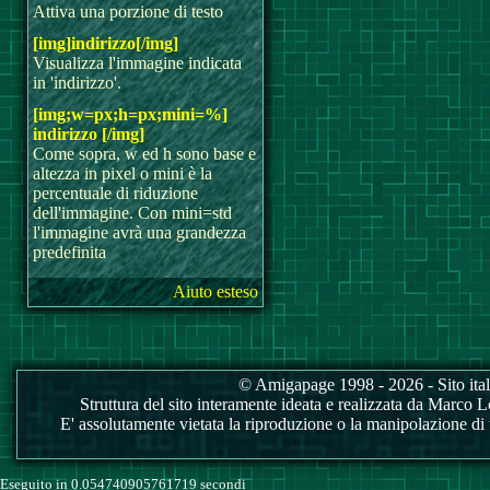
Attiva una porzione di testo
[img]indirizzo[/img]
Visualizza l'immagine indicata
in 'indirizzo'.
[img;w=px;h=px;mini=%]
indirizzo [/img]
Come sopra, w ed h sono base e
altezza in pixel o mini è la
percentuale di riduzione
dell'immagine. Con mini=std
l'immagine avrà una grandezza
predefinita
Aiuto esteso
© Amigapage 1998 - 2026 - Sito itali
Struttura del sito interamente ideata e realizzata da Marco Love
E' assolutamente vietata la riproduzione o la manipolazione di tu
Eseguito in 0.054740905761719 secondi