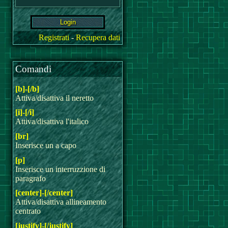
Registrati
-
Recupera dati
Comandi
[b]-[/b]
Attiva/disattiva il neretto
[i]-[/i]
Attiva/disattiva l'italico
[br]
Inserisce un a capo
[p]
Inserisce un interruzzione di
paragrafo
[center]-[/center]
Attiva/disattiva allineamento
centrato
[justify]-[/justify]