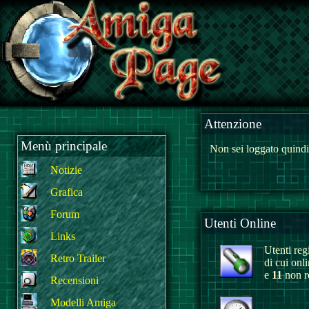
Attenzione
Menù principale
Non sei loggato quindi
Notizie
Grafica
Forum
Utenti Online
Links
Utenti regi
Retro Trailer
di cui onl
e
11
non re
Recensioni
Modelli Amiga