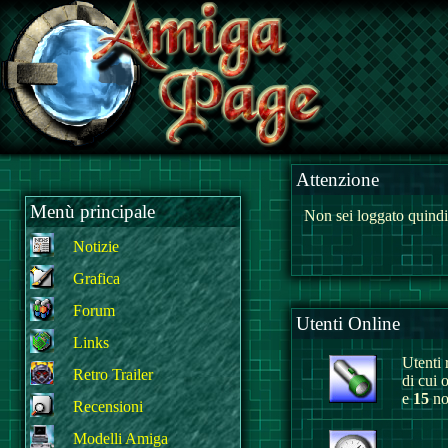
Attenzione
Menù principale
Non sei loggato quindi
Notizie
Grafica
Forum
Utenti Online
Links
Utenti r
Retro Trailer
di cui 
e
15
non
Recensioni
Modelli Amiga