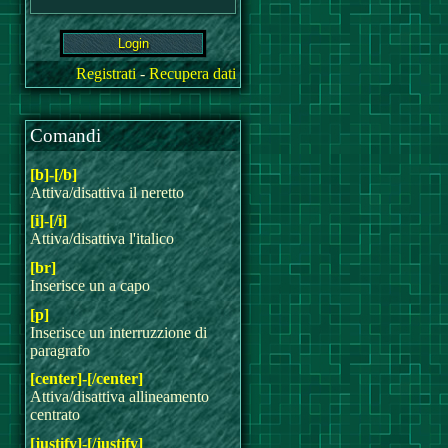
Registrati
-
Recupera dati
Comandi
[b]-[/b]
Attiva/disattiva il neretto
[i]-[/i]
Attiva/disattiva l'italico
[br]
Inserisce un a capo
[p]
Inserisce un interruzzione di
paragrafo
[center]-[/center]
Attiva/disattiva allineamento
centrato
[justify]-[/justify]