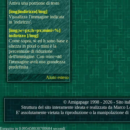
Attiva una porzione di testo
[img]indirizzo[/img]
Visualizza l'immagine indicata
in 'indirizzo'.
[img;w=px;h=px;mini=%]
indirizzo [/img]
Come sopra, w ed h sono base e
altezza in pixel o mini è la
percentuale di riduzione
dell'immagine. Con mini=std
l'immagine avrà una grandezza
predefinita
Aiuto esteso
© Amigapage 1998 - 2026 - Sito itali
Struttura del sito interamente ideata e realizzata da Marco Love
E' assolutamente vietata la riproduzione o la manipolazione di tu
Eseguito in 0.095458030700684 secondi