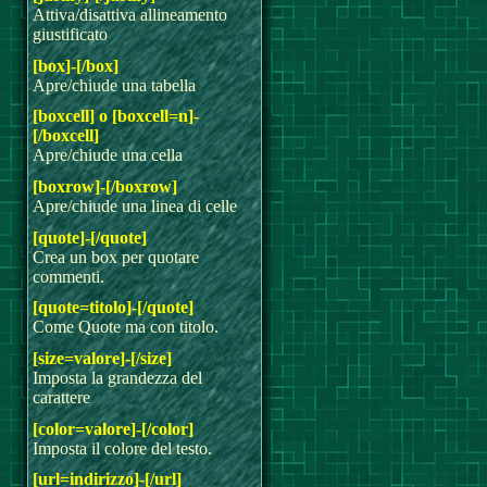
Attiva/disattiva allineamento
giustificato
[box]-[/box]
Apre/chiude una tabella
[boxcell] o [boxcell=n]-
[/boxcell]
Apre/chiude una cella
[boxrow]-[/boxrow]
Apre/chiude una linea di celle
[quote]-[/quote]
Crea un box per quotare
commenti.
[quote=titolo]-[/quote]
Come Quote ma con titolo.
[size=valore]-[/size]
Imposta la grandezza del
carattere
[color=valore]-[/color]
Imposta il colore del testo.
[url=indirizzo]-[/url]