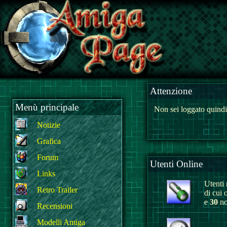
Attenzione
Menù principale
Non sei loggato quindi
Notizie
Grafica
Forum
Utenti Online
Links
Utenti r
Retro Trailer
di cui 
e
30
no
Recensioni
Modelli Amiga