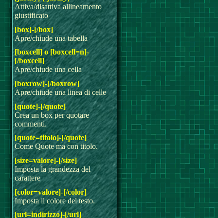
Attiva/disattiva allineamento
giustificato
[box]-[/box]
Apre/chiude una tabella
[boxcell] o [boxcell=n]-
[/boxcell]
Apre/chiude una cella
[boxrow]-[/boxrow]
Apre/chiude una linea di celle
[quote]-[/quote]
Crea un box per quotare
commenti.
[quote=titolo]-[/quote]
Come Quote ma con titolo.
[size=valore]-[/size]
Imposta la grandezza del
carattere
[color=valore]-[/color]
Imposta il colore del testo.
[url=indirizzo]-[/url]