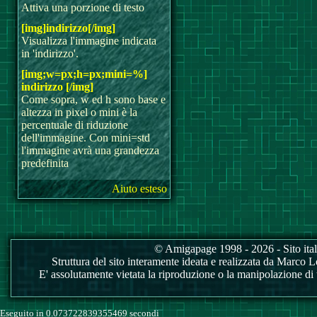
Attiva una porzione di testo
[img]indirizzo[/img]
Visualizza l'immagine indicata
in 'indirizzo'.
[img;w=px;h=px;mini=%]
indirizzo [/img]
Come sopra, w ed h sono base e
altezza in pixel o mini è la
percentuale di riduzione
dell'immagine. Con mini=std
l'immagine avrà una grandezza
predefinita
Aiuto esteso
© Amigapage 1998 - 2026 - Sito itali
Struttura del sito interamente ideata e realizzata da Marco Love
E' assolutamente vietata la riproduzione o la manipolazione di tu
Eseguito in 0.073722839355469 secondi