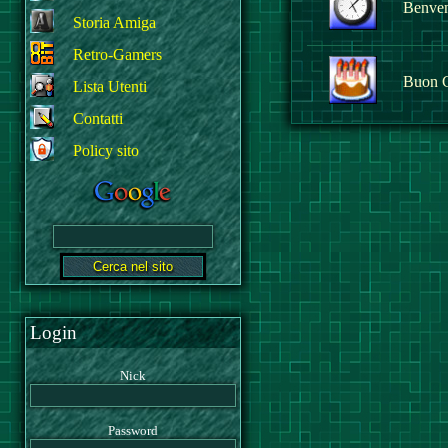
Benvenu
Storia Amiga
Retro-Gamers
Buon 
Lista Utenti
Contatti
Policy sito
Login
Nick
Password