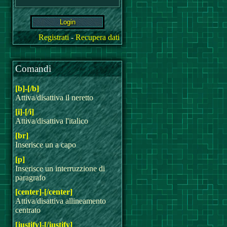
Registrati
-
Recupera dati
Comandi
[b]-[/b]
Attiva/disattiva il neretto
[i]-[/i]
Attiva/disattiva l'italico
[br]
Inserisce un a capo
[p]
Inserisce un interruzzione di
paragrafo
[center]-[/center]
Attiva/disattiva allineamento
centrato
[justify]-[/justify]