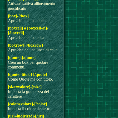
Attiva/disattiva allineamento
giustificato
[box]-[/box]
Apre/chiude una tabella
[boxcell] o [boxcell=n]-
[/boxcell]
Apre/chiude una cella
[boxrow]-[/boxrow]
Apre/chiude una linea di celle
[quote]-[/quote]
Crea un box per quotare
commenti.
[quote=titolo]-[/quote]
Come Quote ma con titolo.
[size=valore]-[/size]
Imposta la grandezza del
carattere
[color=valore]-[/color]
Imposta il colore del testo.
[url=indirizzo]-[/url]