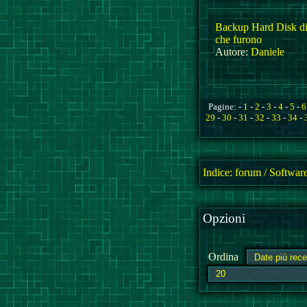
Backup Hard Disk d
che furono
Autore:
Daniele
Pagine: -
1
-
2
-
3
-
4
-
5
-
6
29
-
30
-
31
-
32
-
33
-
34
-
Indice:
forum
/
Software
Opzioni
Ordina