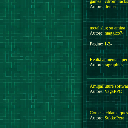
games - cdrom tracks
Autore:
divina
metal slug su amiga
Autore:
maggico74
Pagine:
1
-
2
-
Realtà aumentata pe
Autore:
ragraphics
AmigaFuture softwar
Autore:
VagaPPC
Come si chiama ques
Autore:
SukkoPera