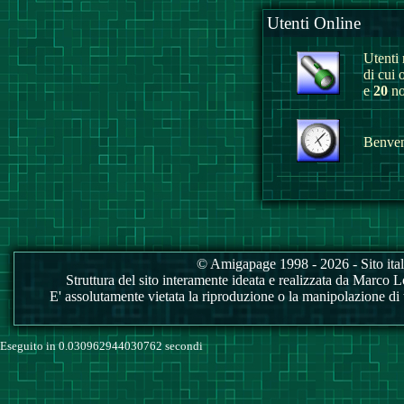
Utenti Online
Utenti r
di cui 
e
20
no
Benvenu
© Amigapage 1998 - 2026 - Sito itali
Struttura del sito interamente ideata e realizzata da Marco Love
E' assolutamente vietata la riproduzione o la manipolazione di tu
Eseguito in 0.030962944030762 secondi