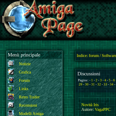
Menù principale
Indice:
forum
/
Software
Notizie
Grafica
Discussioni
Forum
Pagine: -
1
-
2
-
3
-
4
-
5
-
6
29
-
30
-
31
-
32
-
33
-
34
-
Links
Retro Trailer
Novità Iris
Recensioni
Autore:
VagaPPC
Modelli Amiga