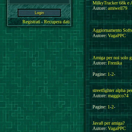
MilkyTracker 68k e
Autore:
amiwell79
Registrati
-
Recupera dati
Aggiornamento Softw
Autore:
VagaPPC
Amiga per noi solo g
Autore:
Frenika
Pagine:
1
-
2
-
streetfighter alpha p
Autore:
maggico74
Pagine:
1
-
2
-
Java8 per amiga?
Autore:
VagaPPC