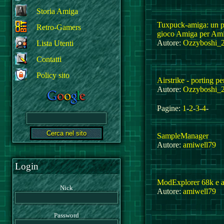
Storia Amiga
Tuxpuck-amiga: un po
Retro-Gamers
gioco Amiga per Am
Autore:
Ozzyboshi_
Lista Utenti
Contatti
Policy sito
Airstrike - porting p
Autore:
Ozzyboshi_
Pagine:
1
-
2
-
3
-
4
-
SampleManager
Autore:
amiwell79
Login
ModExplorer 68k e a
Nick
Autore:
amiwell79
Password