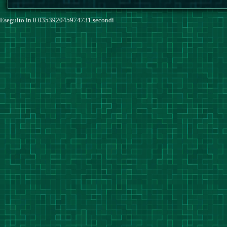
Eseguito in 0.035392045974731 secondi