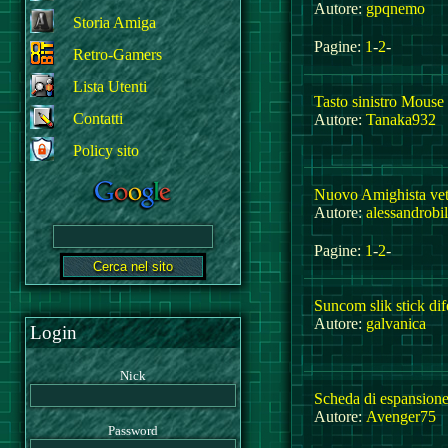
Autore:
gpqnemo
Storia Amiga
Pagine:
1
-
2
-
Retro-Gamers
Lista Utenti
Tasto sinistro Mouse
Contatti
Autore:
Tanaka932
Policy sito
Nuovo Amighista ve
Autore:
alessandrobi
Pagine:
1
-
2
-
Suncom slik stick dif
Autore:
galvanica
Login
Nick
Scheda di espansion
Autore:
Avenger75
Password