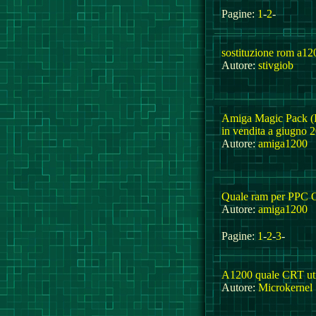
Pagine:
1
-
2
-
sostituzione rom a12
Autore:
stivgiob
Amiga Magic Pack (Pe
in vendita a giugno 
Autore:
amiga1200
Quale ram per PPC 
Autore:
amiga1200
Pagine:
1
-
2
-
3
-
A1200 quale CRT uti
Autore:
Microkernel