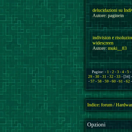
delucidazioni su In
Autore: paginein
indivision e risoluzi
widescreen
Autore:
muki__83
Pagine: -
1
-
2
-
3
-
4
-
5
-
29
-
30
-
31
-
32
-
33
- [34] 
-
57
-
58
-
59
-
60
-
61
-
62
Indice:
forum
/
Hardwar
Opzioni