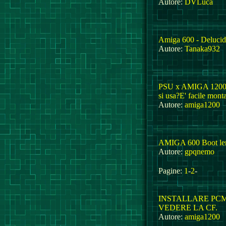
Autore:
DVLuca
Amiga 600 - Delucid
Autore:
Tanaka932
PSU x AMIGA 1200 
si usa?E' facile mont
Autore:
amiga1200
AMIGA 600 Boot lent
Autore:
gpqnemo
Pagine:
1
-
2
-
INSTALLARE PCM
VEDERE LA CF.
Autore:
amiga1200