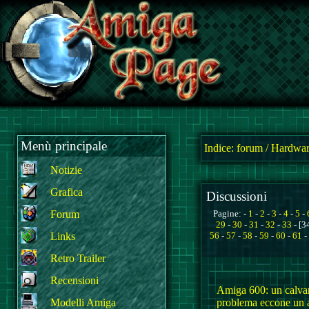
Menù principale
Indice:
forum
/
Hardwar
Notizie
Grafica
Discussioni
Forum
Pagine: -
1
-
2
-
3
-
4
-
5
-
29
-
30
-
31
-
32
-
33
- [3
Links
56
-
57
-
58
-
59
-
60
-
61
-
Retro Trailer
Recensioni
Amiga 600: un calv
Modelli Amiga
problema eccone un