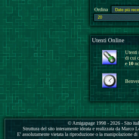
Ordina
Utenti Online
Utenti r
di cui 
e
10
no
Benvenu
© Amigapage 1998 - 2026 - Sito itali
Struttura del sito interamente ideata e realizzata da Marco Love
E' assolutamente vietata la riproduzione o la manipolazione di tu