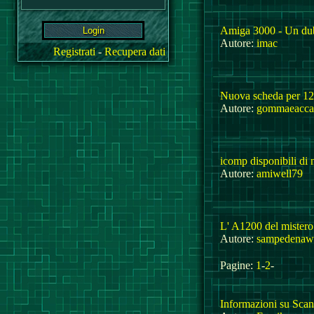
Amiga 3000 - Un du
Autore:
imac
Registrati
-
Recupera dati
Nuova scheda per 12
Autore:
gommaeacca
icomp disponibili di 
Autore:
amiwell79
L' A1200 del mistero .
Autore:
sampedenaw
Pagine:
1
-
2
-
Informazioni su Sca