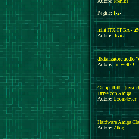
Autore:
Frenika
Pagine:
1
-
2
-
mini ITX FPGA - a5
Autore:
divina
digitalizatore audio
Autore:
amiwell79
Compatibilità joysti
Drive con Amiga
Autore:
Loom4ever
Hardware Amiga Cla
Autore:
Zilog