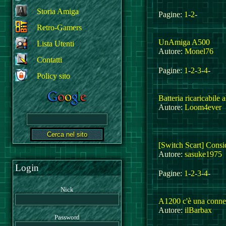
Storia Amiga
Pagine:
1
-
2
-
Retro-Gamers
UnAmiga A500
Lista Utenti
Autore:
Monel76
Contatti
Pagine:
1
-
2
-
3
-
4
-
Policy sito
Batteria ricaricabile
Autore:
Loom4ever
[Switch Scart] Consi
Autore:
sasuke1975
Login
Pagine:
1
-
2
-
3
-
4
-
Nick
A1200 c'è una connes
Autore:
ilBarbax
Password