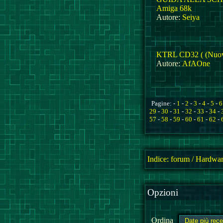
Amiga 68k
Autore:
Seiya
KTRL CD32 ( (Nuov
Autore:
AfAOne
Pagine: -
1
-
2
-
3
-
4
-
5
-
6
29
-
30
-
31
-
32
-
33
-
34
-
57
-
58
-
59
-
60
-
61
-
62
-
Indice:
forum
/
Hardwar
Opzioni
Ordina