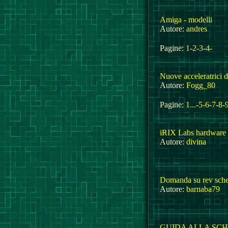
Amiga - modelli
Autore:
andres
Pagine:
1
-
2
-
3
-
4
-
Nuove acceleratrici 
Autore:
Fogg_80
Pagine:
1...
-
5
-
6
-
7
-
8
-
iRIX Labs hardware
Autore:
divina
Domanda su rev sch
Autore:
barnaba79
GUIDA ALLA SCH