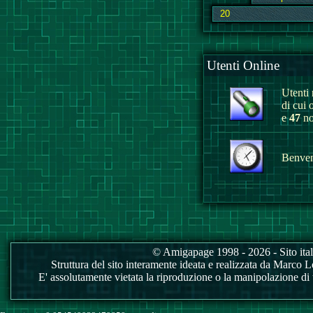
Utenti Online
Utenti r
di cui 
e
47
no
Benvenu
© Amigapage 1998 - 2026 - Sito itali
Struttura del sito interamente ideata e realizzata da Marco Love
E' assolutamente vietata la riproduzione o la manipolazione di tu