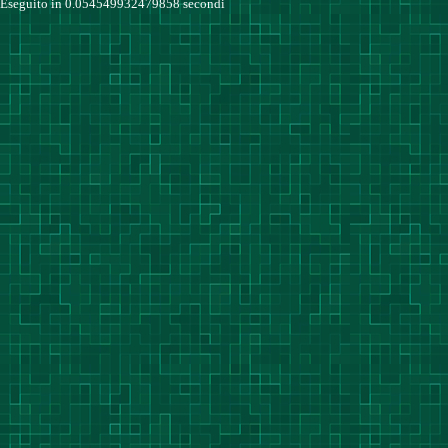
Eseguito in 0.054549932479858 secondi