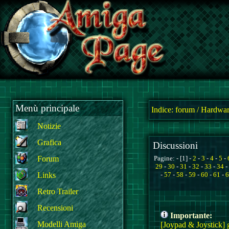
Menù principale
Indice:
forum
/
Hardwar
Notizie
Grafica
Discussioni
Forum
Pagine: - [1] -
2
-
3
-
4
-
5
-
29
-
30
-
31
-
32
-
33
-
34
-
Links
-
57
-
58
-
59
-
60
-
61
-
6
Retro Trailer
Recensioni
Importante:
Modelli Amiga
[Joypad & Joystick] g