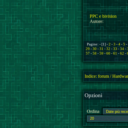
PPC e bivision
Autore:
Pagine: - [1] -
2
-
3
-
4
-
5
-
29
-
30
-
31
-
32
-
33
-
34
-
57
-
58
-
59
-
60
-
61
-
62
-
Indice:
forum
/
Hardwar
Opzioni
Ordina