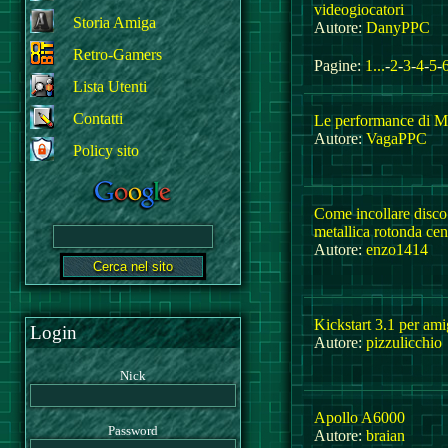
videogiocatori
Storia Amiga
Autore:
DanyPPC
Retro-Gamers
Pagine:
1...
-
2
-
3
-
4
-
5
-
Lista Utenti
Contatti
Le performance di Mi
Autore:
VagaPPC
Policy sito
Come incollare disco
metallica rotonda cen
Autore:
enzo1414
Kickstart 3.1 per am
Login
Autore:
pizzulicchio
Nick
Apollo A6000
Password
Autore:
braian