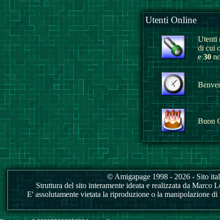
Utenti Online
Utenti r
di cui 
e
30
no
Benvenu
Buon 
© Amigapage 1998 - 2026 - Sito itali
Struttura del sito interamente ideata e realizzata da Marco Love
E' assolutamente vietata la riproduzione o la manipolazione di tu