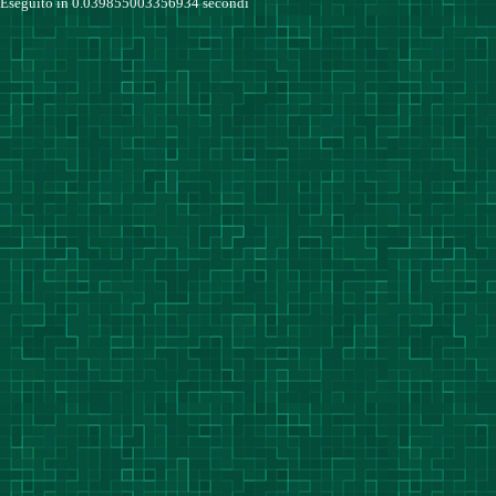
Eseguito in 0.039855003356934 secondi