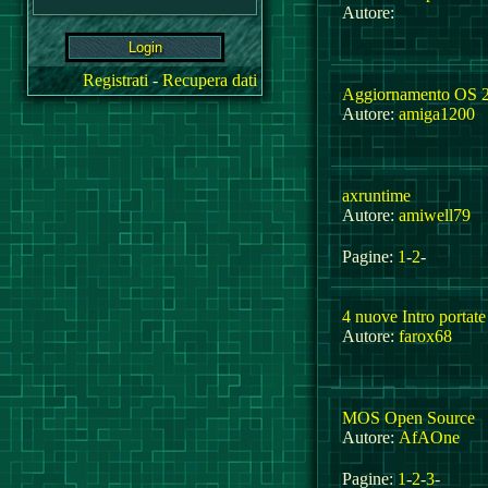
Autore:
Registrati
-
Recupera dati
Aggiornamento OS 
Autore:
amiga1200
axruntime
Autore:
amiwell79
Pagine:
1
-
2
-
4 nuove Intro portate
Autore:
farox68
MOS Open Source
Autore:
AfAOne
Pagine:
1
-
2
-
3
-