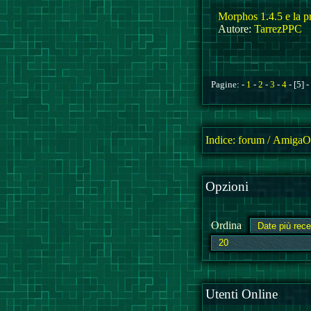
Morphos 1.4.5 e la pr
Autore:
TarrezPPC
Pagine: -
1
-
2
-
3
-
4
- [5] -
Indice:
forum
/
AmigaOS
Opzioni
Ordina
Utenti Online