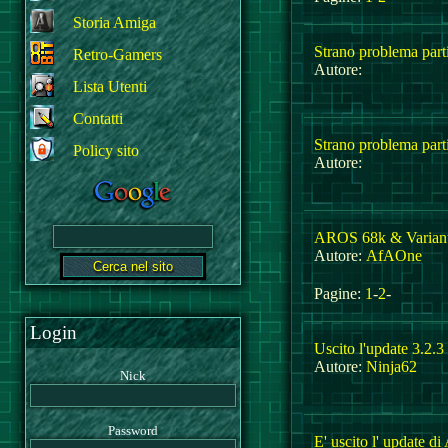
Storia Amiga
Strano problema part
Retro-Gamers
Autore:
Lista Utenti
Contatti
Strano problema part
Policy sito
Autore:
AROS 68k & Variant
Autore:
AfAOne
Pagine:
1
-
2
-
Login
Uscito l'update 3.2.
Autore:
Ninja62
Nick
Password
E' uscito l' update d