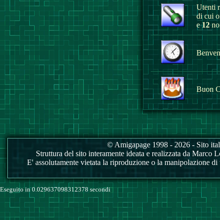
Utenti r
di cui 
e
12
non
Benvenu
Buon C
© Amigapage 1998 - 2026 - Sito itali
Struttura del sito interamente ideata e realizzata da Marco Love
E' assolutamente vietata la riproduzione o la manipolazione di tu
Eseguito in 0.029637098312378 secondi