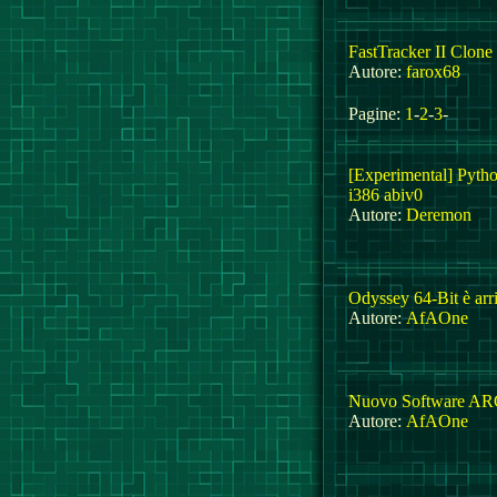
FastTracker II Clone
Autore:
farox68
Pagine:
1
-
2
-
3
-
[Experimental] Pyth
i386 abiv0
Autore:
Deremon
Odyssey 64-Bit è arri
Autore:
AfAOne
Nuovo Software AR
Autore:
AfAOne