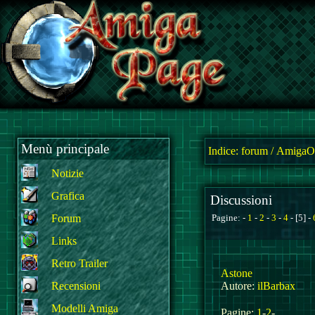
Menù principale
Indice:
forum
/
AmigaOS
Notizie
Grafica
Discussioni
Forum
Pagine: -
1
-
2
-
3
-
4
- [5] -
Links
Retro Trailer
Astone
Recensioni
Autore:
ilBarbax
Modelli Amiga
Pagine:
1
-
2
-