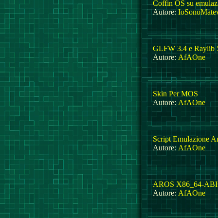
Coffin OS su emulaz
Autore:
IoSonoMate
GLFW 3.4 e Raylib 
Autore:
AfAOne
Skin Per MOS
Autore:
AfAOne
Script Emulazione A
Autore:
AfAOne
AROS X86_64-ABIv
Autore:
AfAOne