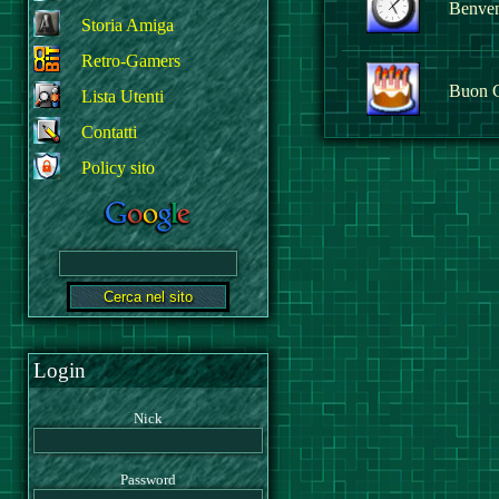
Benvenu
Storia Amiga
Retro-Gamers
Buon 
Lista Utenti
Contatti
Policy sito
Login
Nick
Password