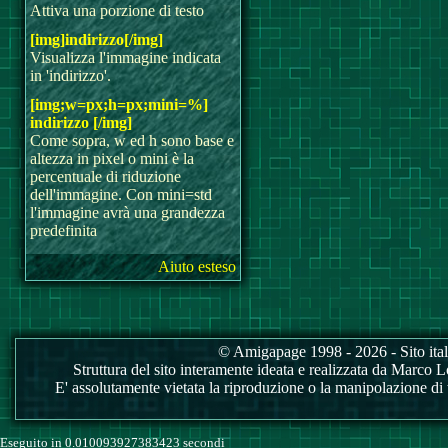
Attiva una porzione di testo
[img]indirizzo[/img]
Visualizza l'immagine indicata
in 'indirizzo'.
[img;w=px;h=px;mini=%]
indirizzo [/img]
Come sopra, w ed h sono base e
altezza in pixel o mini è la
percentuale di riduzione
dell'immagine. Con mini=std
l'immagine avrà una grandezza
predefinita
Aiuto esteso
© Amigapage 1998 - 2026 - Sito itali
Struttura del sito interamente ideata e realizzata da Marco Love
E' assolutamente vietata la riproduzione o la manipolazione di tu
Eseguito in 0.010093927383423 secondi