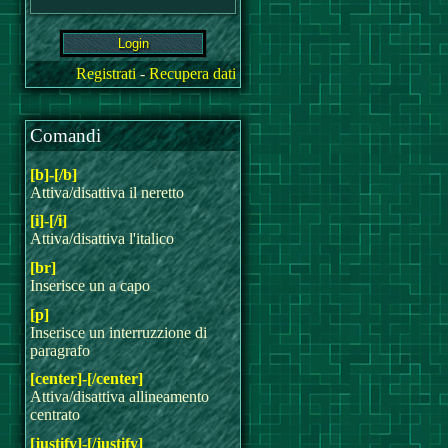
Registrati
-
Recupera dati
Comandi
[b]-[/b]
Attiva/disattiva il neretto
[i]-[/i]
Attiva/disattiva l'italico
[br]
Inserisce un a capo
[p]
Inserisce un interruzzione di
paragrafo
[center]-[/center]
Attiva/disattiva allineamento
centrato
[justify]-[/justify]