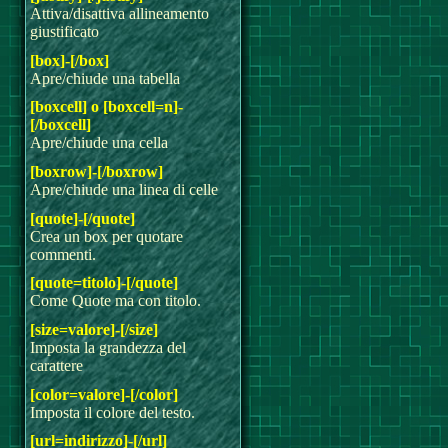
Attiva/disattiva allineamento
giustificato
[box]-[/box]
Apre/chiude una tabella
[boxcell] o [boxcell=n]-
[/boxcell]
Apre/chiude una cella
[boxrow]-[/boxrow]
Apre/chiude una linea di celle
[quote]-[/quote]
Crea un box per quotare
commenti.
[quote=titolo]-[/quote]
Come Quote ma con titolo.
[size=valore]-[/size]
Imposta la grandezza del
carattere
[color=valore]-[/color]
Imposta il colore del testo.
[url=indirizzo]-[/url]