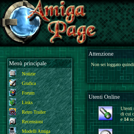
Attenzione
Menù principale
Non sei loggato quindi
Notizie
Grafica
Forum
Utenti Online
Links
Utenti r
Retro Trailer
di cui 
e
14
no
Recensioni
Modelli Amiga