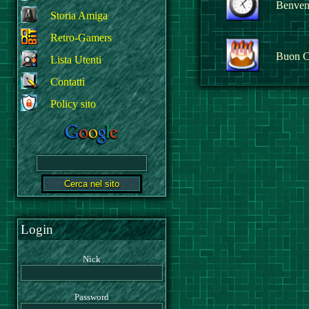
Benvenu
Storia Amiga
Retro-Gamers
Buon C
Lista Utenti
Contatti
Policy sito
Login
Nick
Password