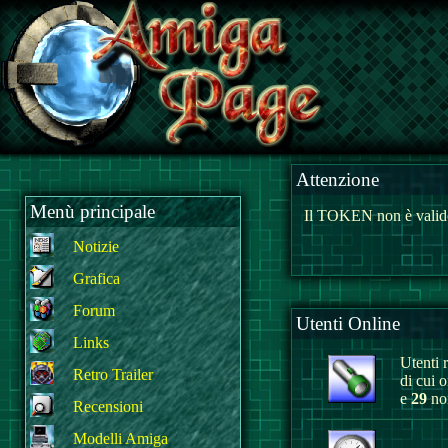
Attenzione
Menù principale
Il TOKEN non è valido
Notizie
Grafica
Forum
Utenti Online
Links
Utenti r
Retro Trailer
di cui 
e
29
non
Recensioni
Modelli Amiga