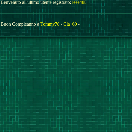
Benvenuto all'ultimo utente registrato:
ieee488
Buon Compleanno a
Tommy78
-
Cla_60
-