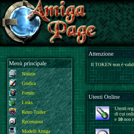
Attenzione
Menù principale
Il TOKEN non è valido
Notizie
Grafica
Forum
Utenti Online
Links
Utenti regi
Retro Trailer
di cui onl
e
10
non re
Recensioni
Modelli Amiga