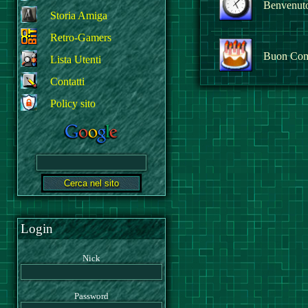
Benvenuto 
Storia Amiga
Retro-Gamers
Buon Com
Lista Utenti
Contatti
Policy sito
Login
Nick
Password