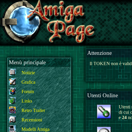
Attenzione
Menù principale
Il TOKEN non è valido
Notizie
Grafica
Forum
Utenti Online
Links
Utenti r
Retro Trailer
di cui 
e
24
no
Recensioni
Modelli Amiga