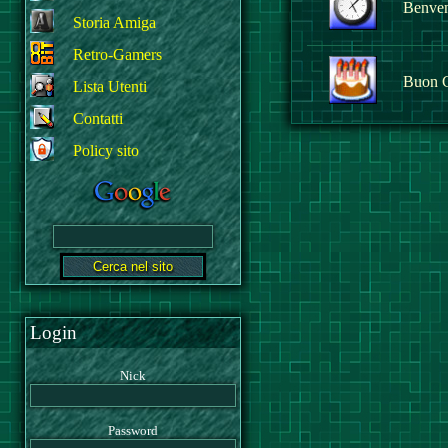
Benvenu
Storia Amiga
Retro-Gamers
Buon 
Lista Utenti
Contatti
Policy sito
Login
Nick
Password