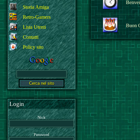
Benvenu
Storia Amiga
Retro-Gamers
Buon 
Lista Utenti
Contatti
Policy sito
Login
Nick
Password