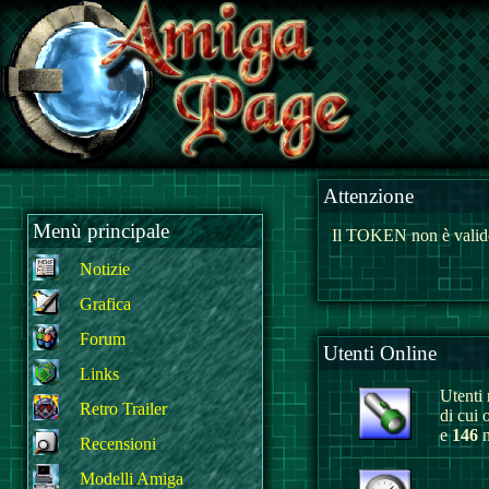
Attenzione
Menù principale
Il TOKEN non è valido
Notizie
Grafica
Forum
Utenti Online
Links
Utenti r
Retro Trailer
di cui 
e
146
n
Recensioni
Modelli Amiga